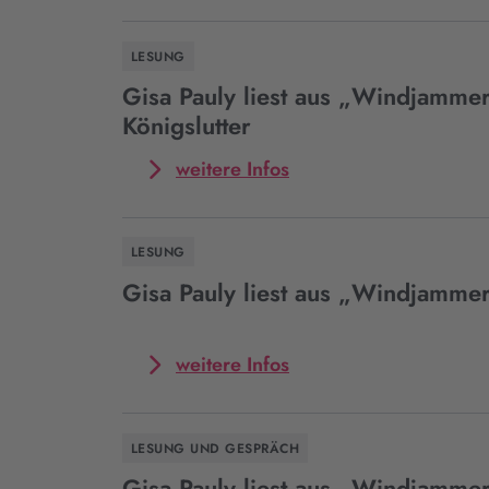
LESUNG
Gisa Pauly liest aus „Windjammer
Königslutter
Mehr
weitere Infos
zum
Event
Gisa
LESUNG
Pauly
liest
Gisa Pauly liest aus „Windjamme
aus
„Windjammer“
in
Mehr
weitere Infos
Königslutter
zum
Event
Gisa
LESUNG UND GESPRÄCH
Pauly
liest
Gisa Pauly liest aus „Windjammer