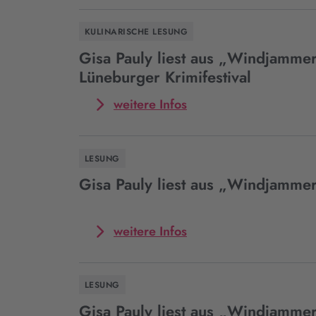
Event
Gisa
KULINARISCHE LESUNG
Pauly
liest
Gisa Pauly liest aus „Windjamme
aus
Lüneburger Krimifestival
„Windjammer“
in
Mehr
weitere Infos
Witten
zum
im
Event
Rahmen
Gisa
LESUNG
des
Pauly
Krimi-
liest
Gisa Pauly liest aus „Windjammer
Festivals
aus
"Mord
„Windjammer“
am
beim
Mehr
weitere Infos
Hellweg
Lüneburger
zum
XII"
Krimifestival
Event
Gisa
LESUNG
Pauly
liest
Gisa Pauly liest aus „Windjamme