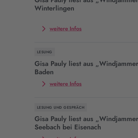
aus
Winterlingen
„Windjammer“
in
Achim
Mehr
weitere Infos
zum
Event
Gisa
LESUNG
Pauly
liest
Gisa Pauly liest aus „Windjammer
aus
Baden
„Windjammer“
in
Mehr
weitere Infos
Winterlingen
zum
Event
Gisa
LESUNG UND GESPRÄCH
Pauly
liest
Gisa Pauly liest aus „Windjammer
aus
Seebach bei Eisenach
„Windjammer“
in