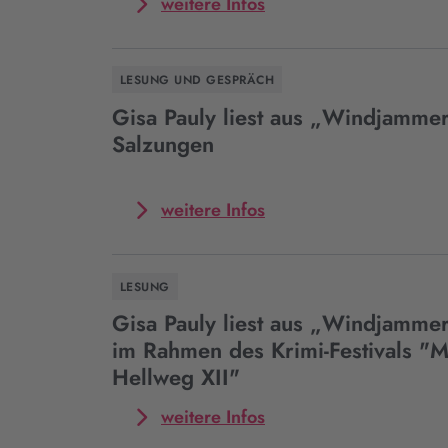
Mehr
weitere Infos
Baden-
zum
Baden
Event
Gisa
LESUNG UND GESPRÄCH
Pauly
liest
Gisa Pauly liest aus „Windjammer
aus
Salzungen
„Windjammer“
in
Seebach
Mehr
weitere Infos
bei
zum
Eisenach
Event
Gisa
LESUNG
Pauly
liest
Gisa Pauly liest aus „Windjammer
aus
im Rahmen des Krimi-Festivals "
„Windjammer“
Hellweg XII"
in
Bad
Mehr
weitere Infos
Salzungen
zum