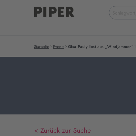
Suchbegriff
eingeben
Startseite
Events
Gisa Pauly liest aus „Windjammer“ i
< Zurück zur Suche