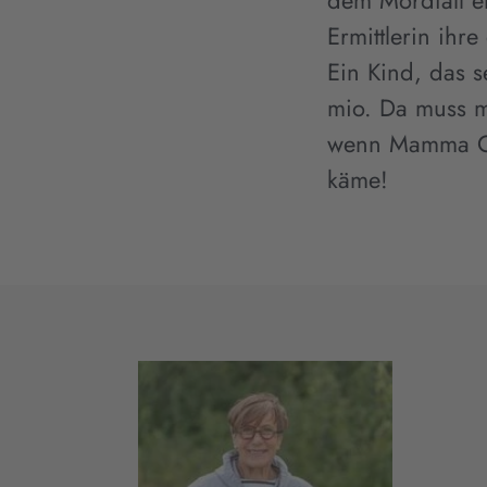
dem Mordfall erm
Ermittlerin ih
Ein Kind, das s
mio. Da muss m
wenn Mamma Car
käme!