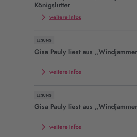
Königslutter
Mehr
weitere Infos
zum
Event
Gisa
LESUNG
Pauly
liest
Gisa Pauly liest aus „Windjamme
aus
„Windjammer“
in
Mehr
weitere Infos
Königslutter
zum
Event
Gisa
LESUNG
Pauly
liest
Gisa Pauly liest aus „Windjammer
aus
„Windjammer“
in
Mehr
weitere Infos
Achim
zum