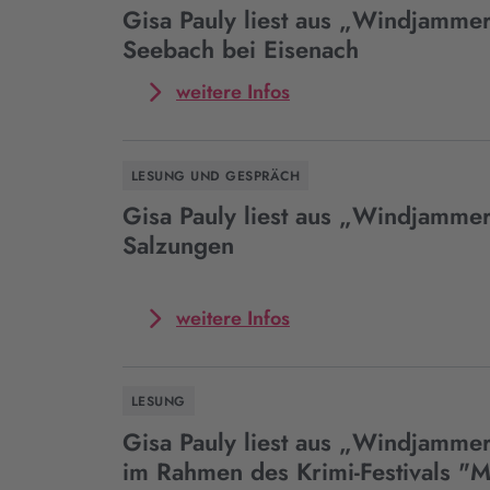
liest
Gisa Pauly liest aus „Windjammer
aus
Seebach bei Eisenach
„Windjammer“
in
Mehr
weitere Infos
Baden-
zum
Baden
Event
Gisa
LESUNG UND GESPRÄCH
Pauly
liest
Gisa Pauly liest aus „Windjammer
aus
Salzungen
„Windjammer“
in
Seebach
Mehr
weitere Infos
bei
zum
Eisenach
Event
Gisa
LESUNG
Pauly
liest
Gisa Pauly liest aus „Windjammer
aus
im Rahmen des Krimi-Festivals "
„Windjammer“