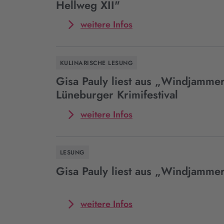
Hellweg XII"
in
Bad
Mehr
weitere Infos
Salzungen
zum
Event
Gisa
KULINARISCHE LESUNG
Pauly
liest
Gisa Pauly liest aus „Windjamme
aus
Lüneburger Krimifestival
„Windjammer“
in
Mehr
weitere Infos
Witten
zum
im
Event
Rahmen
Gisa
LESUNG
des
Pauly
Krimi-
liest
Gisa Pauly liest aus „Windjammer
Festivals
aus
"Mord
„Windjammer“
am
beim
Mehr
weitere Infos
Hellweg
Lüneburger
zum
XII"
Krimifestival