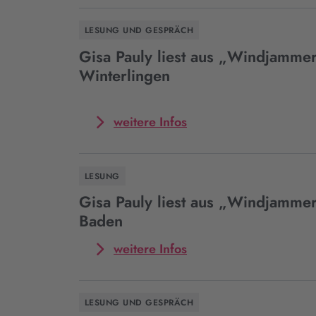
Event
Gisa
LESUNG UND GESPRÄCH
Pauly
liest
Gisa Pauly liest aus „Windjammer
aus
Winterlingen
„Windjammer“
in
Aurich
Mehr
weitere Infos
zum
Event
Gisa
LESUNG
Pauly
liest
Gisa Pauly liest aus „Windjammer
aus
Baden
„Windjammer“
in
Mehr
weitere Infos
Winterlingen
zum
Event
Gisa
LESUNG UND GESPRÄCH
Pauly