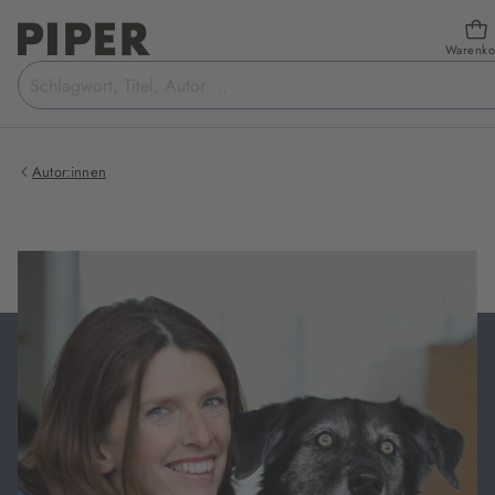
Warenko
Suchbegriff
eingeben
Autor:innen