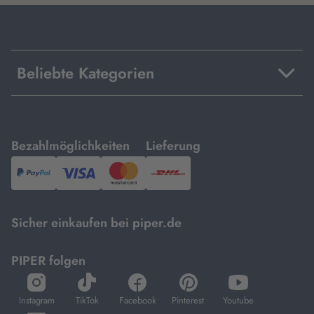
Beliebte Kategorien
mit
mit
Bezahlmöglichkeiten
Lieferung
PayPal,
Visa
und
DHL.
Mastercard.
Sicher einkaufen bei piper.de
PIPER folgen
öffnet
öffnet
öffnet
öffnet
öffnet
in
in
in
in
in
Instagram
TikTok
Facebook
Pinterest
Youtube
neuem
neuem
neuem
neuem
neuem