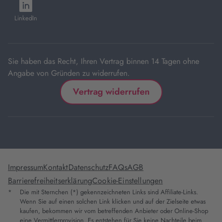
öffnet
Tab
Tab
Tab
Tab
Tab
in
LinkedIn
neuem
Tab
Sie haben das Recht, Ihren Vertrag binnen 14 Tagen ohne
Angabe von Gründen zu widerrufen.
Vertrag widerrufen
Impressum
Kontakt
Datenschutz
FAQs
AGB
Barrierefreiheitserklärung
Cookie-Einstellungen
*
Die mit Sternchen (*) gekennzeichneten Links sind Affiliate-Links.
Wenn Sie auf einen solchen Link klicken und auf der Zielseite etwas
kaufen, bekommen wir vom betreffenden Anbieter oder Online-Shop
eine Vermittlerprovision. Es entstehen für Sie keine Nachteile beim