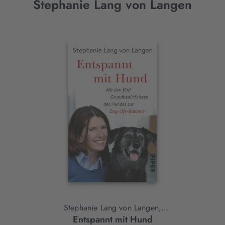
Stephanie Lang von Langen
Interaktives
Slider-
Element
Stephanie Lang von Langen,
Entspannt mit Hund
Shirley Michaela Seul