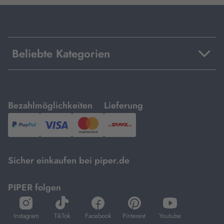
Beliebte Kategorien
mit
mit
Bezahlmöglichkeiten
Lieferung
PayPal,
Visa
und
DHL.
Mastercard.
Sicher einkaufen bei piper.de
PIPER folgen
öffnet
öffnet
öffnet
öffnet
öffnet
in
in
in
in
in
Instagram
TikTok
Facebook
Pinterest
Youtube