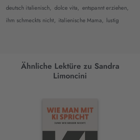
deutsch italienisch,
dolce vita,
entspannt erziehen,
ihm schmeckts nicht,
italienische Mama,
lustig
Ähnliche Lektüre zu Sandra
Limoncini
Interaktives
Slider-
Element