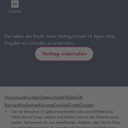
neuem
neuem
neuem
neuem
neuem
öffnet
Tab
Tab
Tab
Tab
Tab
in
LinkedIn
neuem
Tab
Sie haben das Recht, Ihren Vertrag binnen 14 Tagen ohne
Angabe von Gründen zu widerrufen.
Vertrag widerrufen
Impressum
Kontakt
Datenschutz
FAQs
AGB
Barrierefreiheitserklärung
Cookie-Einstellungen
*
Die mit Sternchen (*) gekennzeichneten Links sind Affiliate-Links.
Wenn Sie auf einen solchen Link klicken und auf der Zielseite etwas
kaufen, bekommen wir vom betreffenden Anbieter oder Online-Shop
eine Vermittlerprovision. Es entstehen für Sie keine Nachteile beim