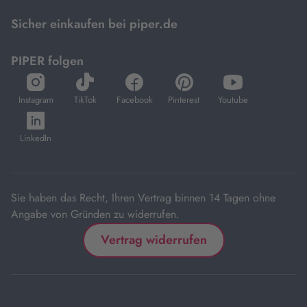
Mastercard.
Sicher einkaufen bei piper.de
PIPER folgen
öffnet
öffnet
öffnet
öffnet
öffnet
in
in
in
in
in
Instagram
TikTok
Facebook
Pinterest
Youtube
neuem
neuem
neuem
neuem
neuem
öffnet
Tab
Tab
Tab
Tab
Tab
in
LinkedIn
neuem
Tab
Sie haben das Recht, Ihren Vertrag binnen 14 Tagen ohne
Angabe von Gründen zu widerrufen.
Vertrag widerrufen