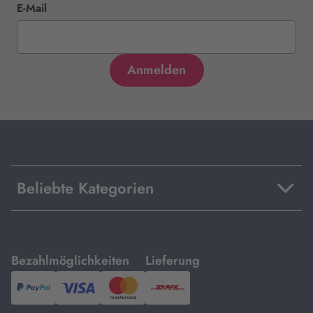
E-Mail
Beliebte Kategorien
mit
mit
Bezahlmöglichkeiten
Lieferung
PayPal,
Visa
und
DHL.