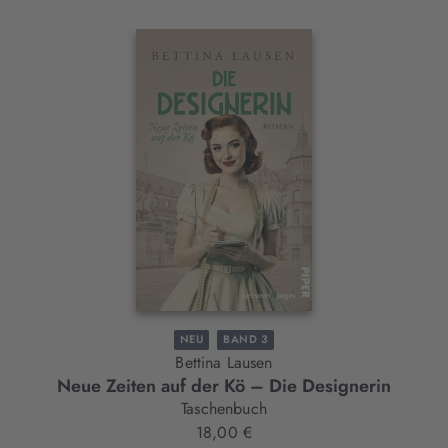
Interaktives
Slider-
Element
NEU
BAND 3
Bettina Lausen
Neue Zeiten auf der Kö – Die Designerin
Taschenbuch
18,00 €