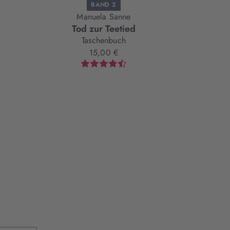
BAND 2
Manuela Sanne
Mir
Tod zur Teetied
Friesens
Fährten. 
Taschenbuch
15,00 €