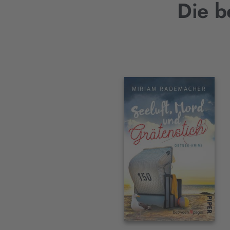
Die b
Interaktives
Slider-
Element