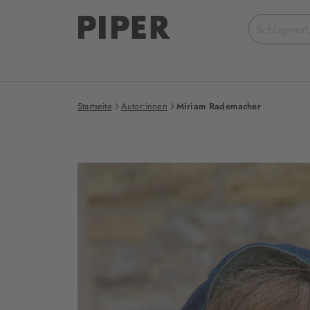
Suchbegriff
eingeben
Startseite
Autor:innen
Miriam Rademacher