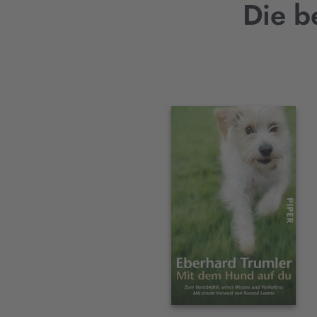
Die b
Interaktives
Slider-
Element