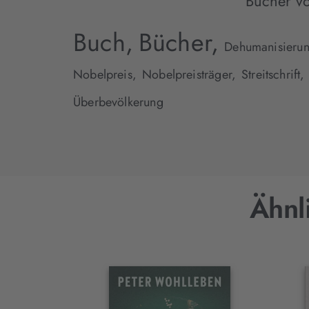
Bücher v
Buch,
Bücher,
Dehumanisierun
Nobelpreis,
Nobelpreisträger,
Streitschrift,
Überbevölkerung
Ähnl
Interaktives