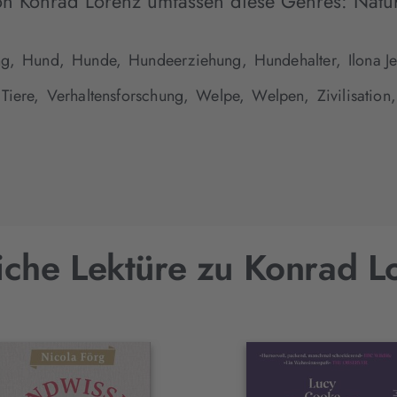
on Konrad Lorenz umfassen diese Genres:
Natu
g,
Hund,
Hunde,
Hundeerziehung,
Hundehalter,
Ilona J
Tiere,
Verhaltensforschung,
Welpe,
Welpen,
Zivilisation,
iche Lektüre zu Konrad L