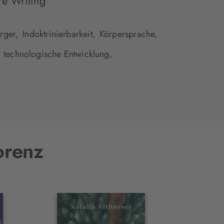
re Writing
erger,
Indoktrinierbarkeit,
Körpersprache,
technologische Entwicklung,
orenz