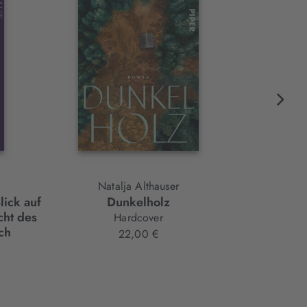
Natalja Althauser
lick auf
Dunkelholz
Wandern, G
cht des
Hardcover
ch
22,00 €