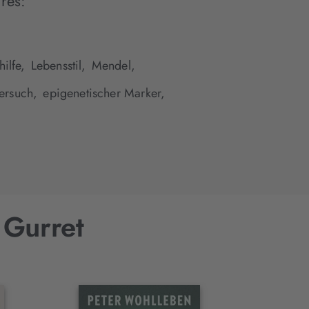
res:
ilfe,
Lebensstil,
Mendel,
ersuch,
epigenetischer Marker,
 Gurret