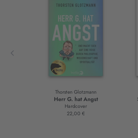
Slider-
Element
Thorsten Glotzmann
Herr G. hat Angst
Hardcover
22,00 €