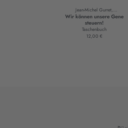
Jean-Michel Gurret,
Wir können unsere Gene
Alix Lefief-Delcourt,
steuern!
Isabelle M. Mansuy
Taschenbuch
12,00 €