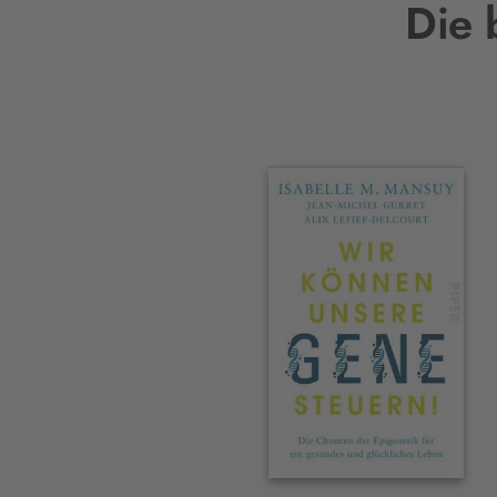
Die 
Interaktives
Slider-
Element