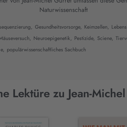
her von Jean-Michel Gurret umfassen diese Gen
Naturwissenschaft
sequenzierung,
Gesundheitsvorsorge,
Keimzellen,
Lebensh
Mäuseversuch,
Neuroepigenetik,
Pestizide,
Sciene,
Tierv
e,
populärwissenschaftliches Sachbuch
he Lektüre zu Jean-Michel