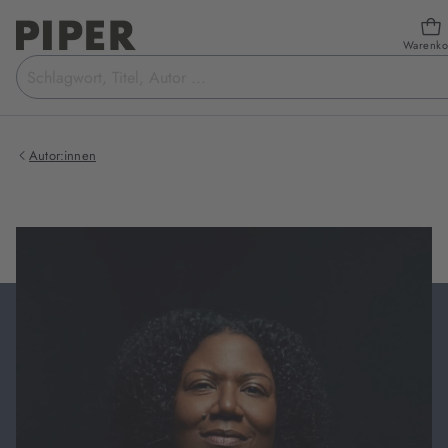
Warenko
Suchbegriff
eingeben
Autor:innen