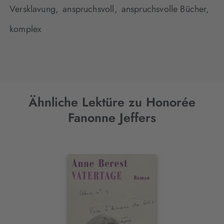
Versklavung,
anspruchsvoll,
anspruchsvolle Bücher,
komplex
Ähnliche Lektüre zu Honorée
Fanonne Jeffers
Interaktives
Slider-
Element