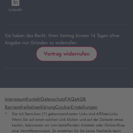
öffnet
Tab
Tab
Tab
Tab
Tab
in
LinkedIn
neuem
Tab
Sie haben das Recht, Ihren Vertrag binnen 14 Tagen ohne
Angabe von Gründen zu widerrufen.
Vertrag widerrufen
Impressum
Kontakt
Datenschutz
FAQs
AGB
Barrierefreiheitserklärung
Cookie-Einstellungen
*
Die mit Sternchen (*) gekennzeichneten Links sind Affiliate-Links.
Wenn Sie auf einen solchen Link klicken und auf der Zielseite etwas
kaufen, bekommen wir vom betreffenden Anbieter oder Online-Shop
eine Vermittlerprovision. Es entstehen für Sie keine Nachteile beim