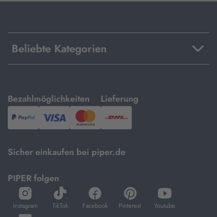
Beliebte Kategorien
mit
mit
Bezahlmöglichkeiten
Lieferung
PayPal,
Visa
und
DHL.
Mastercard.
Sicher einkaufen bei piper.de
PIPER folgen
öffnet
öffnet
öffnet
öffnet
öffnet
in
in
in
in
in
Instagram
TikTok
Facebook
Pinterest
Youtube
neuem
neuem
neuem
neuem
neuem