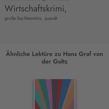
Wirtschaftskrimi,
große Sachkenntnis,
quandt
Ähnliche Lektüre zu Hans Graf von
der Goltz
Interaktives
Slider-
Element