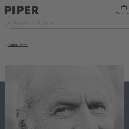
Warenko
Suchbegriff
eingeben
Autor:innen