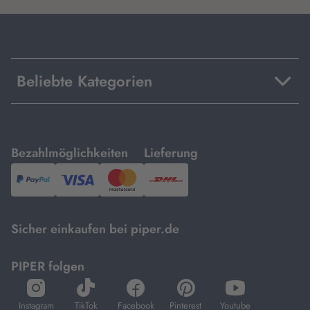
Beliebte Kategorien
mit
mit
Bezahlmöglichkeiten
Lieferung
PayPal,
Visa
und
DHL.
Mastercard.
Sicher einkaufen bei piper.de
PIPER folgen
öffnet
öffnet
öffnet
öffnet
öffnet
in
in
in
in
in
Instagram
TikTok
Facebook
Pinterest
Youtube