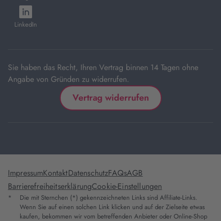
neuem
neuem
neuem
neuem
neuem
öffnet
Tab
Tab
Tab
Tab
Tab
in
LinkedIn
neuem
Tab
Sie haben das Recht, Ihren Vertrag binnen 14 Tagen ohne
Angabe von Gründen zu widerrufen.
Vertrag widerrufen
Impressum
Kontakt
Datenschutz
FAQs
AGB
Barrierefreiheitserklärung
Cookie-Einstellungen
*
Die mit Sternchen (*) gekennzeichneten Links sind Affiliate-Links.
Wenn Sie auf einen solchen Link klicken und auf der Zielseite etwas
kaufen, bekommen wir vom betreffenden Anbieter oder Online-Shop