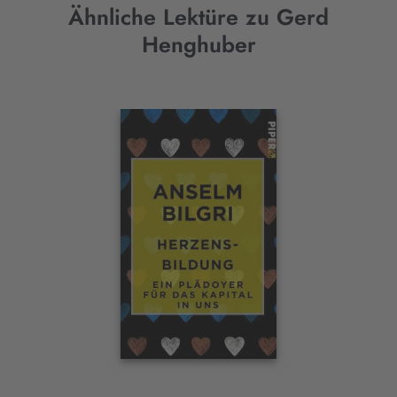
Ähnliche Lektüre zu Gerd
Henghuber
Interaktives
Slider-
Element