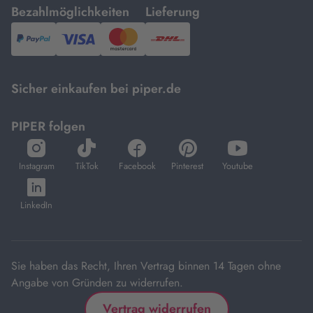
mit
mit
Bezahlmöglichkeiten
Lieferung
PayPal,
Visa
und
DHL.
Mastercard.
Sicher einkaufen bei piper.de
PIPER folgen
öffnet
öffnet
öffnet
öffnet
öffnet
in
in
in
in
in
Instagram
TikTok
Facebook
Pinterest
Youtube
neuem
neuem
neuem
neuem
neuem
öffnet
Tab
Tab
Tab
Tab
Tab
in
LinkedIn
neuem
Tab
Sie haben das Recht, Ihren Vertrag binnen 14 Tagen ohne
Angabe von Gründen zu widerrufen.
Vertrag widerrufen