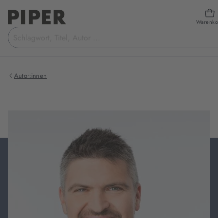
Warenko
Suchbegriff
eingeben
Autor:innen