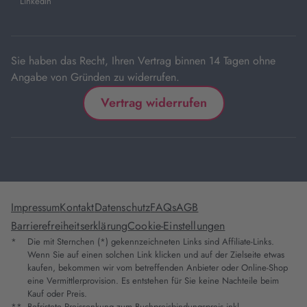
LinkedIn
neuem
Tab
Sie haben das Recht, Ihren Vertrag binnen 14 Tagen ohne
Angabe von Gründen zu widerrufen.
Vertrag widerrufen
Impressum
Kontakt
Datenschutz
FAQs
AGB
Barrierefreiheitserklärung
Cookie-Einstellungen
*
Die mit Sternchen (*) gekennzeichneten Links sind Affiliate-Links.
Wenn Sie auf einen solchen Link klicken und auf der Zielseite etwas
kaufen, bekommen wir vom betreffenden Anbieter oder Online-Shop
eine Vermittlerprovision. Es entstehen für Sie keine Nachteile beim
Kauf oder Preis.
**
Befristete Preissenkung zum Buchpreisbindungspreis inkl.