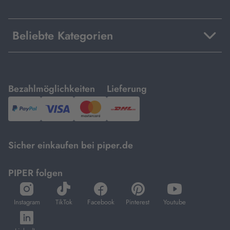
Beliebte Kategorien
mit
mit
Bezahlmöglichkeiten
Lieferung
PayPal,
Visa
und
DHL.
Mastercard.
Sicher einkaufen bei piper.de
PIPER folgen
öffnet
öffnet
öffnet
öffnet
öffnet
in
in
in
in
in
Instagram
TikTok
Facebook
Pinterest
Youtube
neuem
neuem
neuem
neuem
neuem
öffnet
Tab
Tab
Tab
Tab
Tab
in