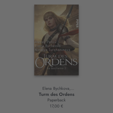
Interaktives
Slider-
Element
Elena Bychkova,
Turm des Ordens
Alexey Pehov,
Paperback
Natalya Turchaninova
17,00 €