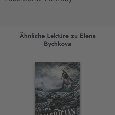
Ähnliche Lektüre zu Elena
Bychkova
Interaktives
Slider-
Element