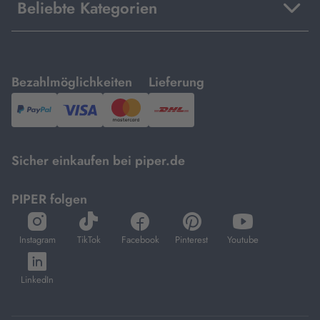
Beliebte Kategorien
mit
mit
Bezahlmöglichkeiten
Lieferung
PayPal,
Visa
und
DHL.
Mastercard.
Sicher einkaufen bei piper.de
PIPER folgen
öffnet
öffnet
öffnet
öffnet
öffnet
in
in
in
in
in
Instagram
TikTok
Facebook
Pinterest
Youtube
neuem
neuem
neuem
neuem
neuem
öffnet
Tab
Tab
Tab
Tab
Tab
in
LinkedIn
neuem
Tab