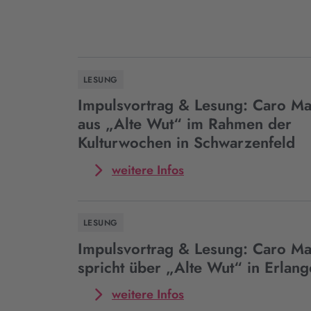
LESUNG
Impulsvortrag & Lesung: Caro Mat
aus „Alte Wut“ im Rahmen der
Kulturwochen in Schwarzenfeld
Mehr
weitere Infos
zum
Event
Impulsvortrag
LESUNG
&
Lesung:
Impulsvortrag & Lesung: Caro Ma
Caro
spricht über „Alte Wut“ in Erlan
Matzko
liest
Mehr
weitere Infos
aus
zum