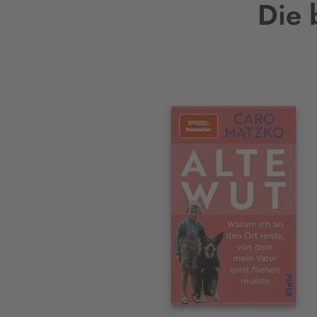
Die 
Interaktives
Slider-
Element