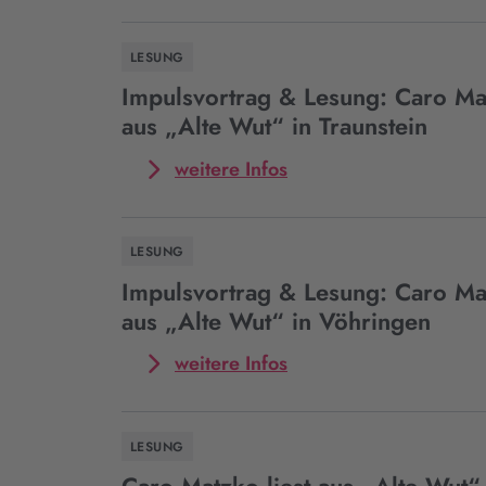
„Alte
Event
Wut“
Impulsvortrag
LESUNG
im
&
Rahmen
Lesung:
Impulsvortrag & Lesung: Caro Mat
der
Caro
aus „Alte Wut“ in Traunstein
Kulturwochen
Matzko
in
spricht
Mehr
weitere Infos
Schwarzenfeld
über
zum
„Alte
Event
Wut“
Impulsvortrag
LESUNG
in
&
Erlangen
Lesung:
Impulsvortrag & Lesung: Caro Mat
Caro
aus „Alte Wut“ in Vöhringen
Matzko
liest
Mehr
weitere Infos
aus
zum
„Alte
Event
Wut“
Impulsvortrag
LESUNG
in
&
Traunstein
Lesung: