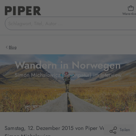
Warenko
Suchbegriff
eingeben
Blog
Wandern in Norwegen
Simon Michalowicz (simonpatur) im Interview
Samstag, 12. Dezember 2015
von Piper Verlag /
Teilen