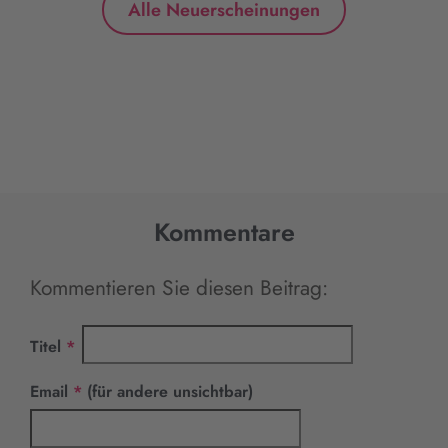
Alle Neuerscheinungen
Kommentare
Kommentieren Sie diesen Beitrag:
Pflichtfeld
Titel
*
Pflichtfeld
Email
*
(für andere unsichtbar)