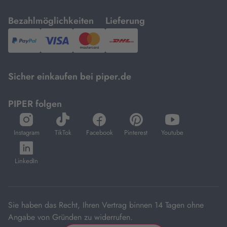
mit
mit
Bezahlmöglichkeiten
Lieferung
PayPal,
Visa
und
DHL.
Mastercard.
Sicher einkaufen bei piper.de
PIPER folgen
öffnet
öffnet
öffnet
öffnet
öffnet
in
in
in
in
in
Instagram
TikTok
Facebook
Pinterest
Youtube
neuem
neuem
neuem
neuem
neuem
öffnet
Tab
Tab
Tab
Tab
Tab
in
LinkedIn
neuem
Tab
Sie haben das Recht, Ihren Vertrag binnen 14 Tagen ohne
Angabe von Gründen zu widerrufen.