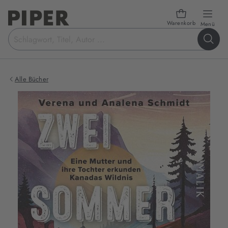
Warenkorb
öffn
Menü
Suchbegriff
eingeben
Alle Bücher