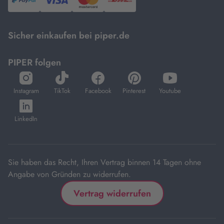
PayPal,
Visa
und
DHL.
Mastercard.
Sicher einkaufen bei piper.de
PIPER folgen
öffnet
öffnet
öffnet
öffnet
öffnet
in
in
in
in
in
Instagram
TikTok
Facebook
Pinterest
Youtube
neuem
neuem
neuem
neuem
neuem
öffnet
Tab
Tab
Tab
Tab
Tab
in
LinkedIn
neuem
Tab
Sie haben das Recht, Ihren Vertrag binnen 14 Tagen ohne
Angabe von Gründen zu widerrufen.
Vertrag widerrufen