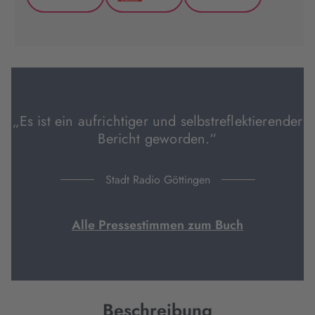
GenialLokal
Hugendubel
Thalia
(wird
(wird
(wird
in
in
in
neuem
neuem
neuem
Tab
Tab
Tab
geöffnet)
geöffnet)
geöffnet)
„Es ist ein aufrichtiger und selbstreflektierender
Bericht geworden.“
Stadt Radio Göttingen
Alle Pressestimmen zum Buch
Beschreibung