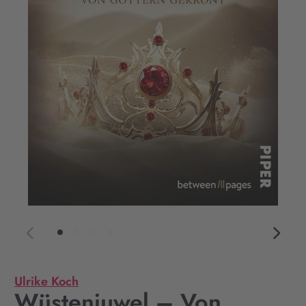
Ulrike Koch
Wüstenjuwel – Von