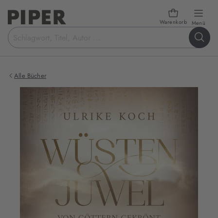
Warenkorb
öffn
Menü
Suchbegriff
eingeben
Alle Bücher
Produktbilder
zum
Buch