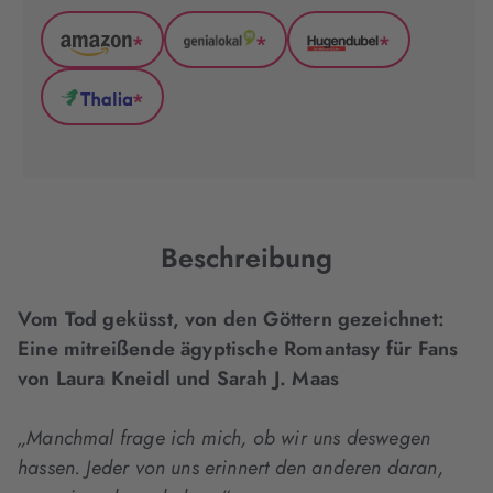
*
*
*
Amazon
GenialLokal
Hugendubel
(wird
(wird
(wird
*
in
in
in
Thalia
neuem
neuem
neuem
(wird
Tab
Tab
Tab
in
geöffnet)
geöffnet)
geöffnet)
neuem
Tab
geöffnet)
Beschreibung
Vom Tod geküsst, von den Göttern gezeichnet:
Eine mitreißende ägyptische Romantasy für Fans
von Laura Kneidl und Sarah J. Maas
„Manchmal frage ich mich, ob wir uns deswegen
hassen. Jeder von uns erinnert den anderen daran,