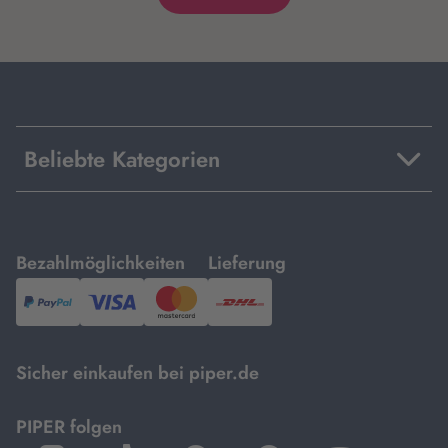
Beliebte Kategorien
mit
mit
Bezahlmöglichkeiten
Lieferung
PayPal,
Visa
und
DHL.
Mastercard.
Sicher einkaufen bei piper.de
PIPER folgen