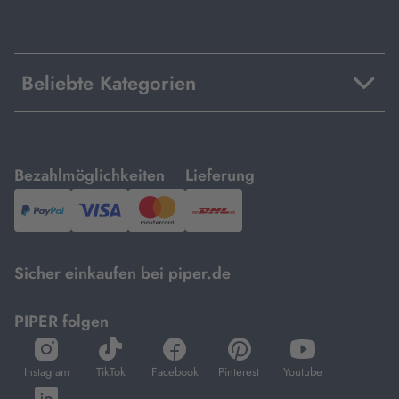
Beliebte Kategorien
mit
mit
Bezahlmöglichkeiten
Lieferung
PayPal,
Visa
und
DHL.
Mastercard.
Sicher einkaufen bei piper.de
PIPER folgen
öffnet
öffnet
öffnet
öffnet
öffnet
in
in
in
in
in
Instagram
TikTok
Facebook
Pinterest
Youtube
neuem
neuem
neuem
neuem
neuem
öffnet