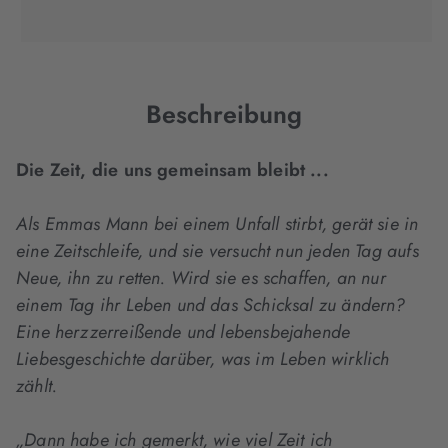
(wird
(wird
(wird
in
in
in
neuem
neuem
neuem
Tab
Tab
Tab
geöffnet)
geöffnet)
geöffnet)
Beschreibung
Die Zeit, die uns gemeinsam bleibt ...
Als Emmas Mann bei einem Unfall stirbt, gerät sie in
eine Zeitschleife, und sie versucht nun jeden Tag aufs
Neue, ihn zu retten. Wird sie es schaffen, an nur
einem Tag ihr Leben und das Schicksal zu ändern?
Eine herzzerreißende und lebensbejahende
Liebesgeschichte darüber, was im Leben wirklich
zählt.
„Dann habe ich gemerkt, wie viel Zeit ich