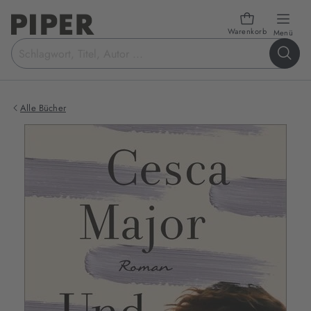
Warenkorb
öffn
Menü
Suchbegriff
eingeben
Alle Bücher