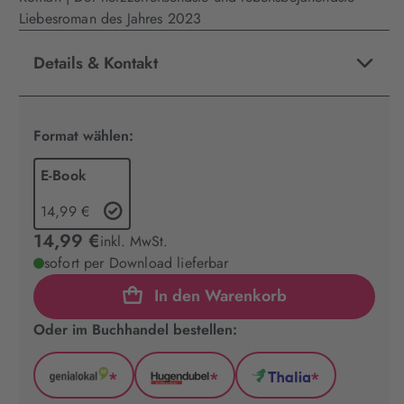
Liebesroman des Jahres 2023
Details & Kontakt
Format wählen:
E-Book
14,99 €
14,99 €
inkl. MwSt.
sofort per Download lieferbar
In den Warenkorb
Oder im Buchhandel bestellen:
*
*
*
GenialLokal
Hugendubel
Thalia