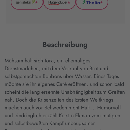
*
*
*
GenialLokal
Hugendubel
Thalia
(wird
(wird
(wird
in
in
in
neuem
neuem
neuem
Tab
Tab
Tab
geöffnet)
geöffnet)
geöffnet)
Beschreibung
Mühsam hält sich Tora, ein ehemaliges
Dienstmädchen, mit dem Verkauf von Brot und
selbstgemachten Bonbons über Wasser. Eines Tages
möchte sie ihr eigenes Café eröffnen, und schon bald
scheint die lang ersehnte Unabhängigkeit zum Greifen
nah. Doch die Krisenzeiten des Ersten Weltkriegs
machen auch vor Schweden nicht Halt ... Humorvoll
und eindringlich erzählt Kerstin Ekman vom mutigen
und selbstbewußten Kampf unbeugsamer