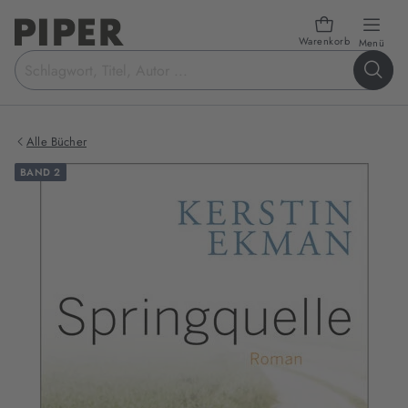
Warenkorb
öffn
Menü
Suchbegriff
eingeben
Alle Bücher
BAND 2