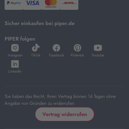
PayPal,
Visa
und
DHL.
Mastercard.
Sicher einkaufen bei piper.de
PIPER folgen
öffnet
öffnet
öffnet
öffnet
öffnet
in
in
in
in
in
Instagram
TikTok
Facebook
Pinterest
Youtube
neuem
neuem
neuem
neuem
neuem
öffnet
Tab
Tab
Tab
Tab
Tab
in
LinkedIn
neuem
Tab
Sie haben das Recht, Ihren Vertrag binnen 14 Tagen ohne
Angabe von Gründen zu widerrufen.
Vertrag widerrufen