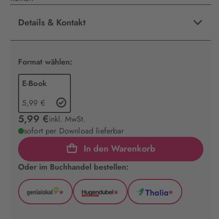
Details & Kontakt
Format wählen:
E-Book
5,99 €
5,99 €
inkl. MwSt.
sofort per Download lieferbar
In den Warenkorb
Oder im Buchhandel bestellen:
*
*
*
GenialLokal
Hugendubel
Thalia
(wird
(wird
(wird