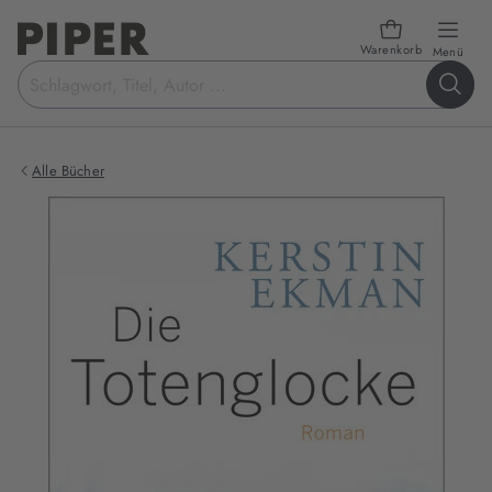
Warenkorb
öffn
Menü
Suchbegriff
eingeben
Alle Bücher