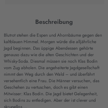
in
in
in
neuem
neuem
neuem
Tab
Tab
Tab
geöffnet)
geöffnet)
geöffnet)
Beschreibung
Blutrot stehen die Espen und Ahornbäume gegen den
kaltblauen Himmel. Morgen würde die alljährliche
Jagd beginnen. Das üppige Abendessen gehörte
genauso dazu wie die alten Geschichten und der
Whisky-Soda. Diesmal müssen sie noch Klas Bodin
vom Zug abholen. Die angeheiterte Jagdgesellschaft
nimmt den Weg durch den Wald – und überfährt
versehentlich eine Frau. Die Männer versuchen, das
Geschehen zu vertuschen, doch es gibt einen
Mitwisser: Klas Bodin. Die Jagd bietet Gelegenheit,
sich Bodins zu entledigen. Aber der ist clever und
skrupellos ...