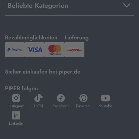
Beliebte Kategorien
mit
mit
Bezahlmöglichkeiten
Lieferung
PayPal,
Visa
und
DHL.
Mastercard.
Sicher einkaufen bei piper.de
PIPER folgen
öffnet
öffnet
öffnet
öffnet
öffnet
in
in
in
in
in
Instagram
TikTok
Facebook
Pinterest
Youtube
neuem
neuem
neuem
neuem
neuem
öffnet
Tab
Tab
Tab
Tab
Tab
in
LinkedIn
neuem
Tab