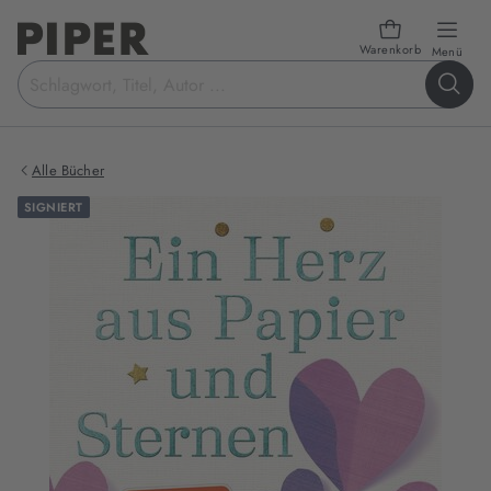
Warenkorb
öffn
Menü
Suchbegriff
eingeben
Alle Bücher
SIGNIERT