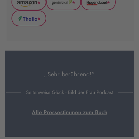
*
*
*
Amazon
GenialLokal
Hugendubel
(wird
(wird
(wird
*
in
in
in
Thalia
neuem
neuem
neuem
(wird
Tab
Tab
Tab
in
geöffnet)
geöffnet)
geöffnet)
neuem
Tab
geöffnet)
„Sehr berührend!“
Seitenweise Glück - Bild der Frau Podcast
Alle Pressestimmen zum Buch