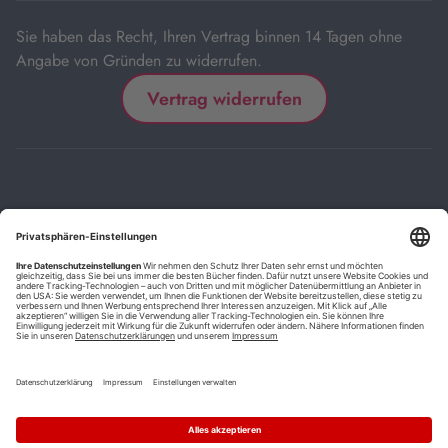
Sie haben das Recht, Ihren Vertrag binnen 14 Tagen ohne
Angabe von Gründen zu widerrufen.
Vertrag widerrufen
Impressum
Kontakt
Datenschutz
FAQs
AGB
Barrierefreiheitserklärung
Cookie-Einstellungen
*
Die mit Sternchen (*) gekennzeichneten Links sind Affiliate-Links.
Wenn Sie auf einen solchen Link klicken und auf der Zielseite etwas
kaufen, bekommen wir vom betreffenden Anbieter oder Online-Shop
eine Vermittlerprovision. Es entstehen für Sie keine Nachteile beim
Kauf oder Preis.
**
Befristete Preissenkung zum Buchpreisbindungspreis inkl.
Mehrwertsteuer.
1
Versand innerhalb Deutschlands versandkostenfrei ab 9,00 €