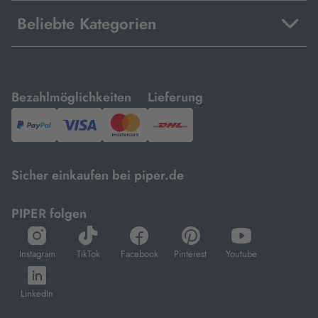
Beliebte Kategorien
mit
mit
Bezahlmöglichkeiten
Lieferung
PayPal,
Visa
und
DHL.
Mastercard.
Sicher einkaufen bei piper.de
PIPER folgen
öffnet
öffnet
öffnet
öffnet
öffnet
in
in
in
in
in
Instagram
TikTok
Facebook
Pinterest
Youtube
neuem
neuem
neuem
neuem
neuem
öffnet
Tab
Tab
Tab
Tab
Tab
in
LinkedIn
neuem