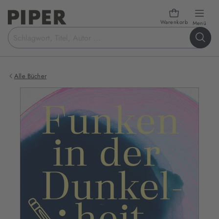
Warenkorb
öffn
Menü
Suchbegriff
eingeben
Alle Bücher
Produktbilder
zum
Buch