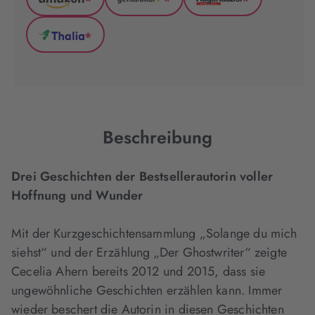
*
*
*
Amazon
GenialLokal
Hugendubel
(wird
(wird
(wird
*
in
in
in
Thalia
neuem
neuem
neuem
(wird
Tab
Tab
Tab
in
geöffnet)
geöffnet)
geöffnet)
neuem
Tab
geöffnet)
Beschreibung
Drei Geschichten der Bestsellerautorin voller
Hoffnung und Wunder
Mit der Kurzgeschichtensammlung „Solange du mich
siehst“ und der Erzählung
„
Der Ghostwriter“ zeigte
Cecelia Ahern bereits 2012 und 2015, dass sie
ungewöhnliche Geschichten erzählen kann. Immer
wieder beschert die Autorin in diesen Geschichten