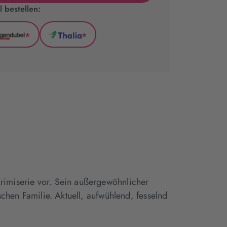
 bestellen:
*
*
l
Hugendubel
Thalia
(wird
(wird
in
in
neuem
neuem
Tab
Tab
geöffnet)
geöffnet)
Krimiserie vor. Sein außergewöhnlicher
schen Familie. Aktuell, aufwühlend, fesselnd