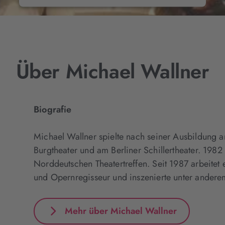
Mehr Informationen
Akzeptieren
Über Michael Wallner
Biografie
Michael Wallner spielte nach seiner Ausbildung
Burgtheater und am Berliner Schillertheater. 1982
Norddeutschen Theatertreffen. Seit 1987 arbeitet e
und Opernregisseur und inszenierte unter anderem
Mehr über Michael Wallner