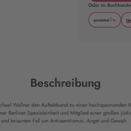
Oder im Buchhandel
*
GenialLoka
(wird
in
neuem
Tab
geöffnet)
Beschreibung
Michael Wallner den Auftaktband zu einer hochspannenden 
iner Berliner Spezialeinheit und Mitglied einer großen jüdi
n und brisanten Fall um Antisemitismus, Angst und Gewalt.