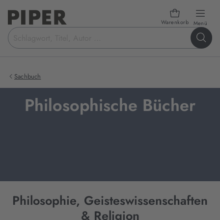
Warenkorb
öffn
Menü
Suchbegriff
eingeben
Sachbuch
Philosophische Bücher
Philosophie, Geisteswissenschaften
& Religion