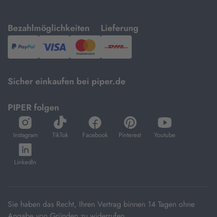
mit
mit
Bezahlmöglichkeiten
Lieferung
PayPal,
Visa
und
DHL.
Mastercard.
Sicher einkaufen bei piper.de
PIPER folgen
öffnet
öffnet
öffnet
öffnet
öffnet
in
in
in
in
in
Instagram
TikTok
Facebook
Pinterest
Youtube
neuem
neuem
neuem
neuem
neuem
öffnet
Tab
Tab
Tab
Tab
Tab
in
LinkedIn
neuem
Tab
Sie haben das Recht, Ihren Vertrag binnen 14 Tagen ohne
Angabe von Gründen zu widerrufen.