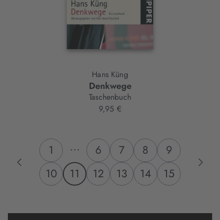
Hans Küng
Denkwege
Taschenbuch
9,95 €
...
1
6
7
8
9
10
11
12
13
14
15