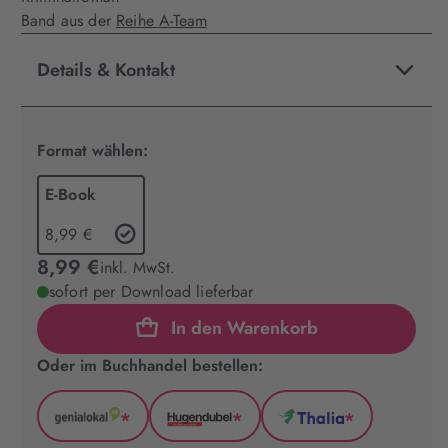
Band aus der
Reihe A-Team
Details & Kontakt
Format wählen:
E-Book
8,99 €
8,99 €
inkl. MwSt.
sofort per Download lieferbar
In den Warenkorb
Oder im Buchhandel bestellen:
*
*
*
GenialLokal
Hugendubel
Thalia