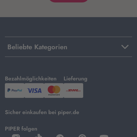
Beliebte Kategorien
mit
mit
Bezahlmöglichkeiten
Lieferung
PayPal,
Visa
und
DHL.
Mastercard.
Sicher einkaufen bei piper.de
PIPER folgen
öffnet
öffnet
öffnet
öffnet
öffnet