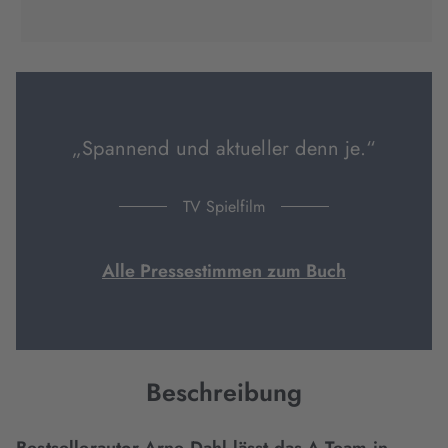
(wird
(wird
(wird
in
in
in
neuem
neuem
neuem
Tab
Tab
Tab
geöffnet)
geöffnet)
geöffnet)
„Spannend und aktueller denn je.“
TV Spielfilm
Alle Pressestimmen zum Buch
Beschreibung