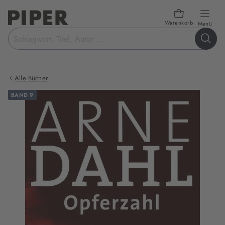
Warenkorb
öffn
Menü
Suchbegriff
eingeben
Alle Bücher
BAND 9