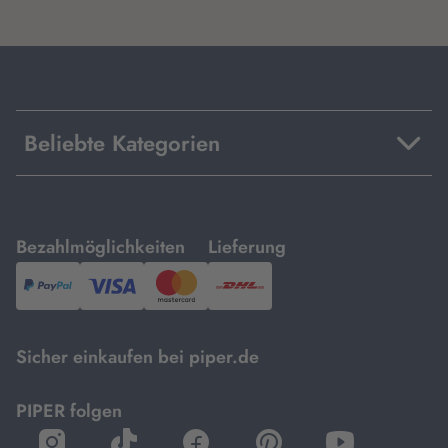
Beliebte Kategorien
mit
mit
Bezahlmöglichkeiten
Lieferung
PayPal,
Visa
und
DHL.
Mastercard.
Sicher einkaufen bei piper.de
PIPER folgen
öffnet
öffnet
öffnet
öffnet
öffnet