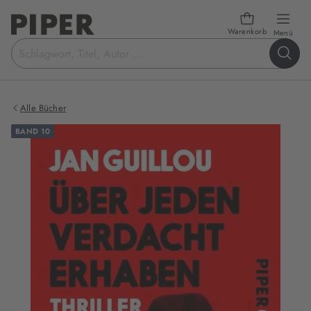
Warenkorb
öffn
Menü
Suchbegriff
eingeben
Alle Bücher
BAND 10