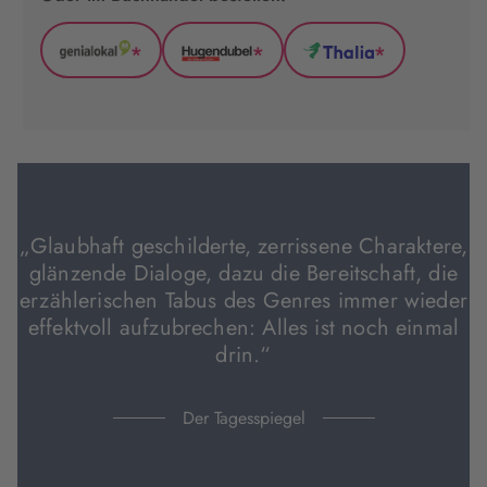
*
*
*
GenialLokal
Hugendubel
Thalia
(wird
(wird
(wird
in
in
in
neuem
neuem
neuem
Tab
Tab
Tab
geöffnet)
geöffnet)
geöffnet)
„Glaubhaft geschilderte, zerrissene Charaktere,
glänzende Dialoge, dazu die Bereitschaft, die
erzählerischen Tabus des Genres immer wieder
effektvoll aufzubrechen: Alles ist noch einmal
drin.“
Der Tagesspiegel