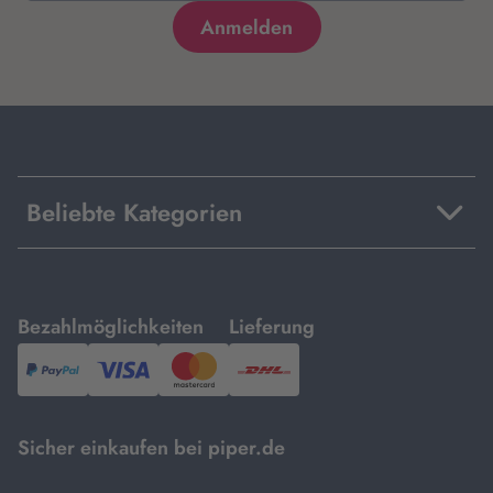
Beliebte Kategorien
mit
mit
Bezahlmöglichkeiten
Lieferung
PayPal,
Visa
und
DHL.
Mastercard.
Sicher einkaufen bei piper.de