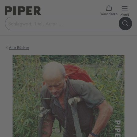
Warenkorb
öffn
Menü
Suchbegriff
eingeben
Alle Bücher