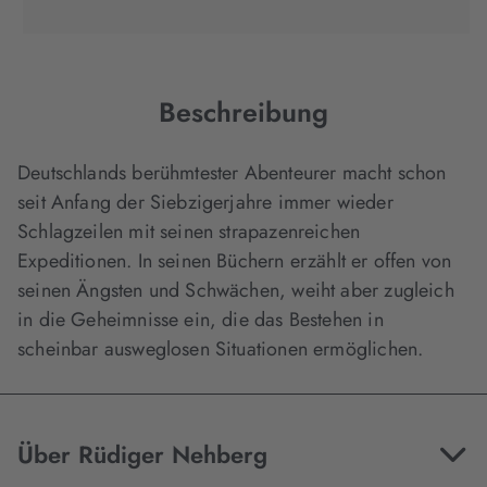
Tab
Tab
Tab
in
geöffnet)
geöffnet)
geöffnet)
neuem
Tab
geöffnet)
Beschreibung
Deutschlands berühmtester Abenteurer macht schon
seit Anfang der Siebzigerjahre immer wieder
Schlagzeilen mit seinen strapazenreichen
Expeditionen. In seinen Büchern erzählt er offen von
seinen Ängsten und Schwächen, weiht aber zugleich
in die Geheimnisse ein, die das Bestehen in
scheinbar ausweglosen Situationen ermöglichen.
Über Rüdiger Nehberg