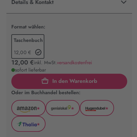
Details & Kontakt
Format wählen:
Taschenbuch
12,00 €
12,00 €
inkl. MwSt.
versandkostenfrei
sofort lieferbar
In den Warenkorb
Oder im Buchhandel bestellen:
*
*
*
Amazon
GenialLokal
Hugendubel
(wird
(wird
(wird
*
in
in
in
Thalia
neuem
neuem
neuem
(wird