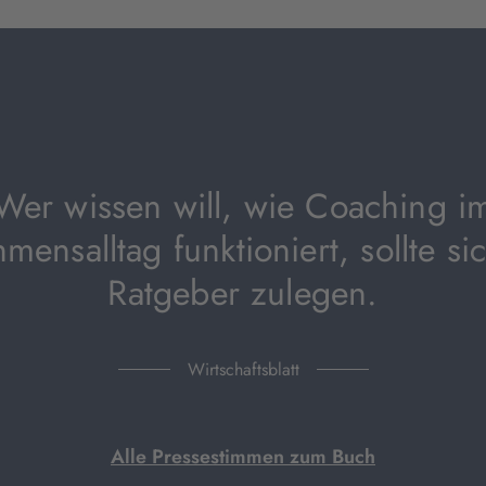
Tab
geöffnet)
Wer wissen will, wie Coaching i
mensalltag funktioniert, sollte si
Ratgeber zulegen.
Wirtschaftsblatt
Alle Pressestimmen zum Buch