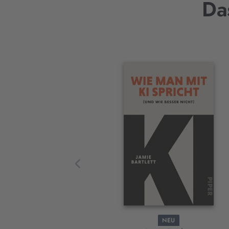
Da
Interaktives
Slider-
Element
NEU