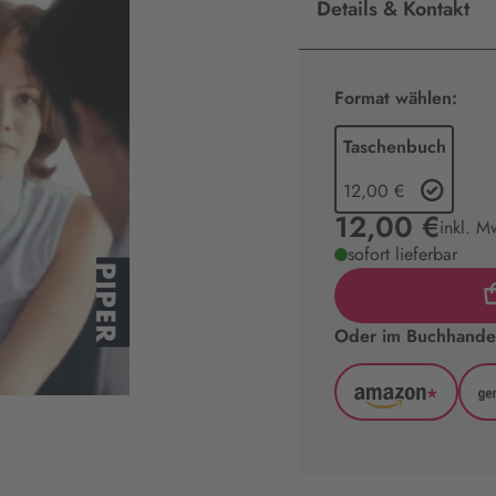
Details & Kontakt
Format wählen:
Taschenbuch
12,00 €
12,00 €
inkl. M
sofort lieferbar
Oder im Buchhandel
*
Amazon
(wird
in
neuem