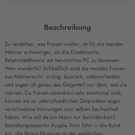
in
in
in
neuem
neuem
neuem
Tab
Tab
Tab
geöffnet)
geöffnet)
geöffnet)
Beschreibung
Zu verstehen, was Frauen wollen, ist für die meisten
Männer schwieriger, als die Einsteinsche
Relativitätstheorie am heimischen PC zu beweisen.
Wen wundert's? Schließlich sind die meisten Frauen -
aus Männersicht - zickig, launisch, unberechenbar
und sagen oft genau das Gegenteil von dem, was sie
meinen. Da Frauen obendrein sehr emotional sind,
können sie zu unterschiedlichen Zeitpunkten sogar
verschiedene Meinungen zum selben Sachverhalt
haben. Wie soll da ein Mann nur durchblicken?
Beziehungsexpertin Angela Troni führt in die Kunst
ein, die feinen Nuancen in der weiblichen