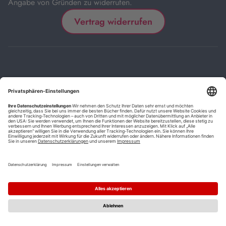
Angabe von Gründen zu widerrufen.
Vertrag widerrufen
Impressum
Kontakt
Datenschutz
FAQs
AGB
Barrierefreiheitserklärung
Cookie-Einstellungen
*
Die mit Sternchen (*) gekennzeichneten Links sind Affiliate-Links.
Wenn Sie auf einen solchen Link klicken und auf der Zielseite etwas
kaufen, bekommen wir vom betreffenden Anbieter oder Online-Shop
eine Vermittlerprovision. Es entstehen für Sie keine Nachteile beim
Kauf oder Preis.
**
Befristete Preissenkung zum Buchpreisbindungspreis inkl.
Mehrwertsteuer.
1
Versand innerhalb Deutschlands versandkostenfrei ab 9,00 €
Bestellwert.
2
Vorbestellung ab 30 Tage vor Erscheinungstermin möglich.