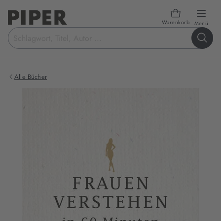
Warenkorb
öffn
Menü
Suchbegriff
eingeben
Alle Bücher