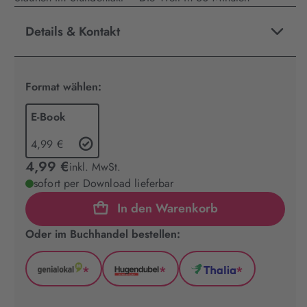
Details & Kontakt
Format wählen:
E-Book
4,99 €
4,99 €
inkl. MwSt.
sofort per Download lieferbar
In den Warenkorb
Oder im Buchhandel bestellen:
*
*
*
GenialLokal
Hugendubel
Thalia
(wird
(wird
(wird