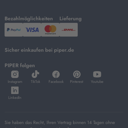
mit
mit
Bezahlmöglichkeiten
Lieferung
PayPal,
Visa
und
DHL.
Mastercard.
Sicher einkaufen bei piper.de
PIPER folgen
öffnet
öffnet
öffnet
öffnet
öffnet
in
in
in
in
in
Instagram
TikTok
Facebook
Pinterest
Youtube
neuem
neuem
neuem
neuem
neuem
öffnet
Tab
Tab
Tab
Tab
Tab
in
LinkedIn
neuem
Tab
Sie haben das Recht, Ihren Vertrag binnen 14 Tagen ohne