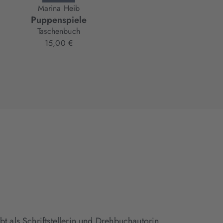
Marina Heib
Marina Heib
Puppenspiele
Parasiten
Taschenbuch
Taschenbuch
15,00 €
15,00 €
t als Schriftstellerin und Drehbuchautorin