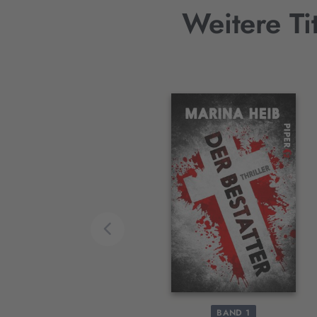
Weitere Ti
Interaktives
Slider-
Element
BAND 1