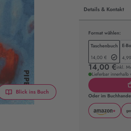
Details & Kontakt
Format wählen:
E-B
Taschenbuch
14,00 €
4,99
14,00 €
inkl. M
Lieferbar innerhalb
Blick ins Buch
Oder im Buchhandel
*
Amazon
(wird
in