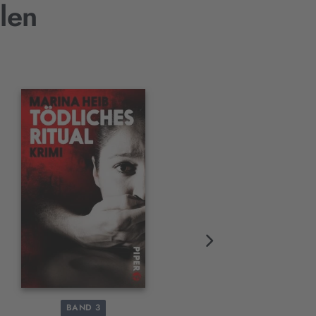
len
BAND 3
NEU