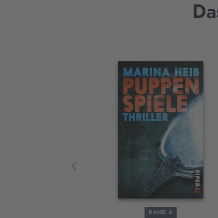
Da
Interaktives
Slider-
Element
BAND 4