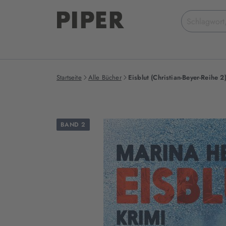
Suchbegriff
eingeben
Startseite
Alle Bücher
Eisblut (Christian-Beyer-Reihe 2
BAND 2