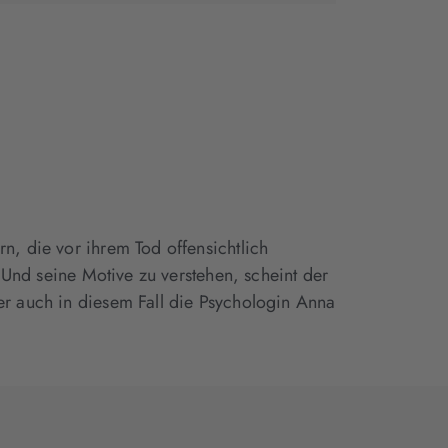
neuem
neuem
neuem
Tab
Tab
Tab
geöffnet)
geöffnet)
geöffnet)
n, die vor ihrem Tod offensichtlich
. Und seine Motive zu verstehen, scheint der
er auch in diesem Fall die Psychologin Anna