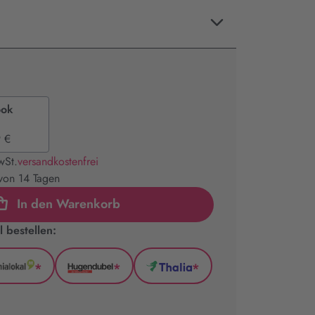
ook
 €
wSt.
versandkostenfrei
 von 14 Tagen
In den Warenkorb
 bestellen:
*
*
*
GenialLokal
Hugendubel
Thalia
(wird
(wird
(wird
in
in
in