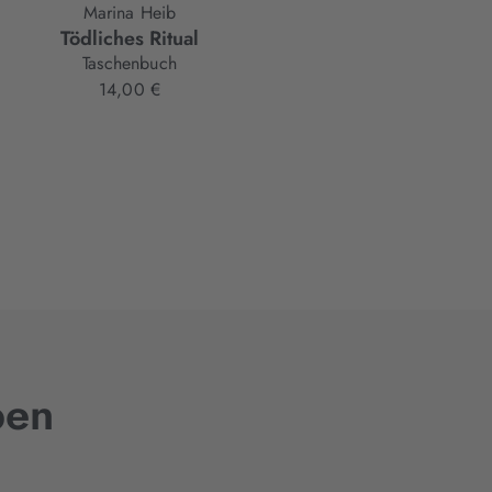
Marina Heib
Fiona Thomas
Tödliches Ritual
Der Tunnel
Taschenbuch
Paperback
14,00 €
15,00 €
ben