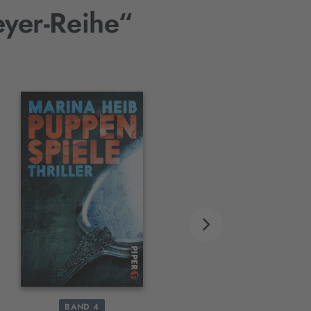
eyer-Reihe“
BAND 4
BAND 5