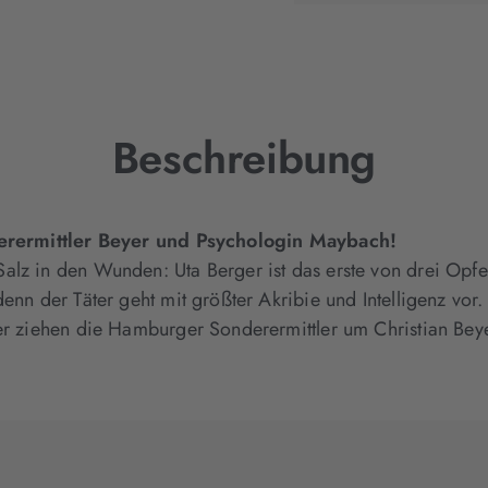
neuem
Tab
geöffnet)
Beschreibung
nderermittler Beyer und Psychologin Maybach!
lz in den Wunden: Uta Berger ist das erste von drei Opfer
enn der Täter geht mit größter Akribie und Intelligenz vor
her ziehen die Hamburger Sonderermittler um Christian Bey