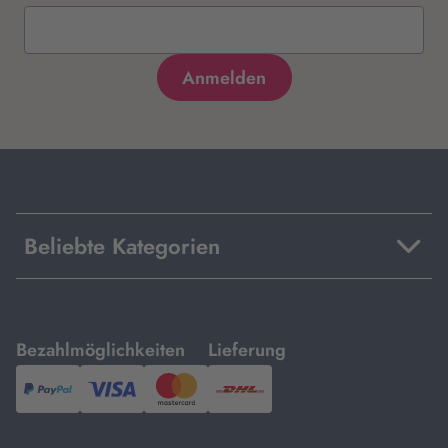
Beliebte Kategorien
mit
mit
Bezahlmöglichkeiten
Lieferung
PayPal,
Visa
und
DHL.
Mastercard.