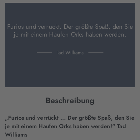
Tab
Tab
Tab
geöffnet)
geöffnet)
geöffnet)
Furios und verrückt. Der größte Spaß, den Sie
je mit einem Haufen Orks haben werden.
Tad Williams
Beschreibung
„Furios und verrückt ... Der größte Spaß, den Sie
je mit einem Haufen Orks haben werden!“ Tad
Williams