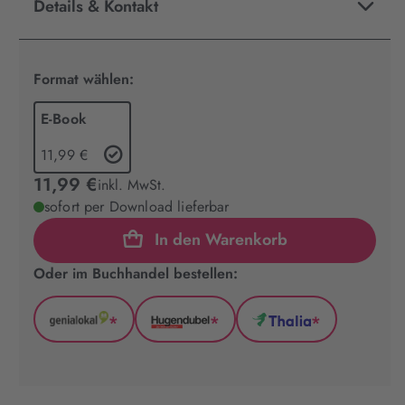
Details & Kontakt
Format wählen:
E-Book
11,99 €
11,99 €
inkl. MwSt.
sofort per Download lieferbar
In den Warenkorb
Oder im Buchhandel bestellen:
*
*
*
GenialLokal
Hugendubel
Thalia
(wird
(wird
(wird
in
in
in
neuem
neuem
neuem