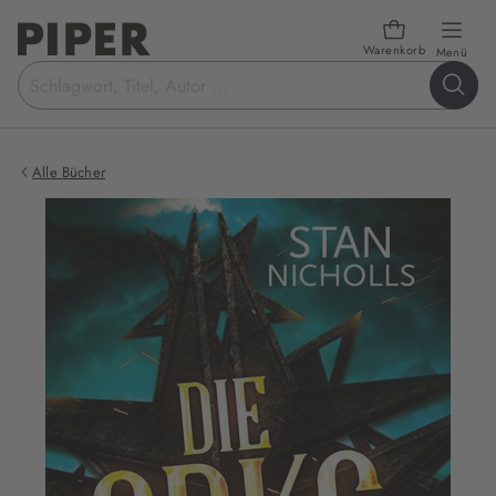
Warenkorb
öffn
Menü
Suchbegriff
eingeben
Alle Bücher