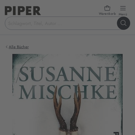
Warenkorb
öffn
Menü
Suchbegriff
eingeben
Alle Bücher