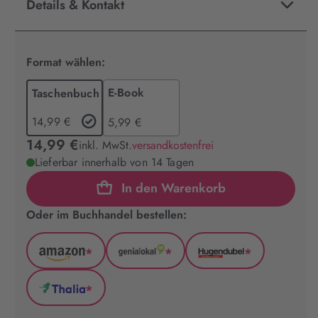
Details & Kontakt
Format wählen:
E-Book
Taschenbuch
14,99 €
5,99 €
14,99 €
inkl. MwSt.
versandkostenfrei
Lieferbar innerhalb von 14 Tagen
In den Warenkorb
Oder im Buchhandel bestellen:
*
*
*
Amazon
GenialLokal
Hugendubel
(wird
(wird
(wird
*
in
in
in
Thalia
neuem
neuem
neuem
(wird