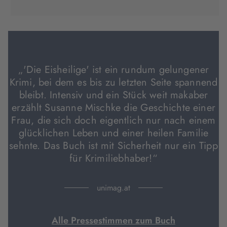
Tab
Tab
Tab
in
geöffnet)
geöffnet)
geöffnet)
neuem
Tab
geöffnet)
„'Die Eisheilige' ist ein rundum gelungener
Krimi, bei dem es bis zu letzten Seite spannend
bleibt. Intensiv und ein Stück weit makaber
erzählt Susanne Mischke die Geschichte einer
Frau, die sich doch eigentlich nur nach einem
glücklichen Leben und einer heilen Familie
sehnte. Das Buch ist mit Sicherheit nur ein Tipp
für Krimiliebhaber!“
unimag.at
Alle Pressestimmen zum Buch