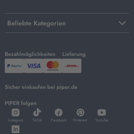
Beliebte Kategorien
mit
mit
Bezahlmöglichkeiten
Lieferung
PayPal,
Visa
und
DHL.
Mastercard.
Sicher einkaufen bei piper.de
PIPER folgen
öffnet
öffnet
öffnet
öffnet
öffnet
in
in
in
in
in
Instagram
TikTok
Facebook
Pinterest
Youtube
neuem
neuem
neuem
neuem
neuem
öffnet
Tab
Tab
Tab
Tab
Tab