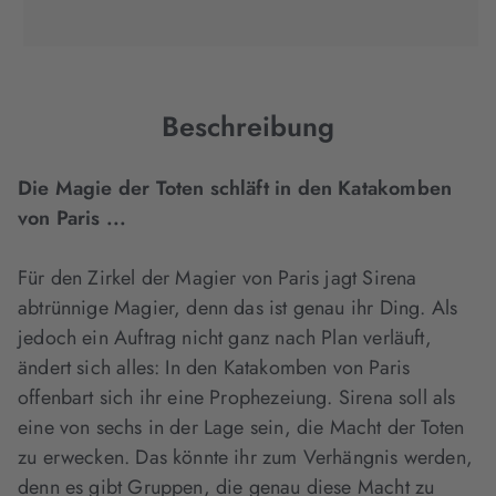
(wird
(wird
(wird
in
in
in
neuem
neuem
neuem
Tab
Tab
Tab
geöffnet)
geöffnet)
geöffnet)
Beschreibung
Die Magie der Toten schläft in den Katakomben
von Paris ...
Für den Zirkel der Magier von Paris jagt Sirena
abtrünnige Magier, denn das ist genau ihr Ding. Als
jedoch ein Auftrag nicht ganz nach Plan verläuft,
ändert sich alles: In den Katakomben von Paris
offenbart sich ihr eine Prophezeiung. Sirena soll als
eine von sechs in der Lage sein, die Macht der Toten
zu erwecken. Das könnte ihr zum Verhängnis werden,
denn es gibt Gruppen, die genau diese Macht zu