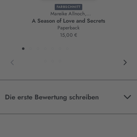
FARBSCHNITT
Mareike Allnoch,
A Season of Love and Secrets
Bianka Behrend,
Paperback
Kathinka Engel,
15,00 €
Christian Handel,
Kim Leopold,
Kira Licht,
Nina MacKay,
Mia Moreno,
Sarah Scheumer,
Andreas Suchanek,
Leni Wambach,
Toni Winter
Die erste Bewertung schreiben