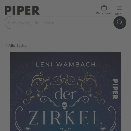
Warenkorb
öffn
Menü
Suchbegriff
eingeben
Alle Bücher