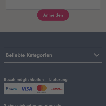
Beliebte Kategorien
mit
mit
Bezahlmöglichkeiten
Lieferung
PayPal,
Visa
und
DHL.
Mastercard.
Sicher einkaufen bei piper.de