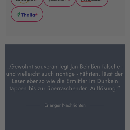
*
*
*
Amazon
GenialLokal
Hugendubel
(wird
(wird
(wird
*
in
in
in
Thalia
neuem
neuem
neuem
(wird
Tab
Tab
Tab
in
geöffnet)
geöffnet)
geöffnet)
neuem
Tab
geöffnet)
„Gewohnt souverän legt Jan Beinßen falsche -
und vielleicht auch richtige - Fährten, lässt den
Leser ebenso wie die Ermittler im Dunkeln
tappen bis zur überraschenden Auflösung.“
Erlanger Nachrichten