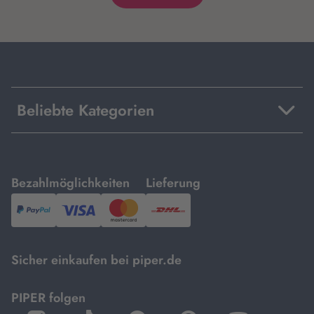
Beliebte Kategorien
mit
mit
Bezahlmöglichkeiten
Lieferung
PayPal,
Visa
und
DHL.
Mastercard.
Sicher einkaufen bei piper.de
PIPER folgen