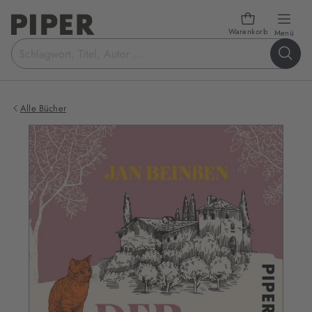
Warenkorb
öffn
Menü
Suchbegriff
eingeben
Alle Bücher
Produktbilder
zum
Buch