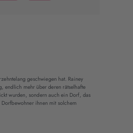
(wird
(wird
in
in
neuem
neuem
Tab
Tab
geöffnet)
geöffnet)
jahrzehntelang geschwiegen hat. Rainey
g, endlich mehr über deren rätselhafte
hickt wurden, sondern auch ein Dorf, das
e Dorfbewohner ihnen mit solchem