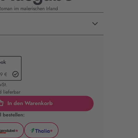
Roman im malerischen Irland
ook
99 €
wSt.
 lieferbar
In den Warenkorb
 bestellen:
*
*
l
Hugendubel
Thalia