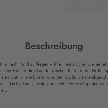
(wird
in
neuem
Tab
geöffnet)
Beschreibung
mit ihr nach Irland zu fliegen – ihre Heimat, über die sie 
us der Familie direkt an der irischen Küste, in der Hoffnun
 sie nicht nur alte Briefe voller Sehnsucht, die nie abgesc
fallen, das Evie so schweigsam macht? Wieso begegnen di
als…