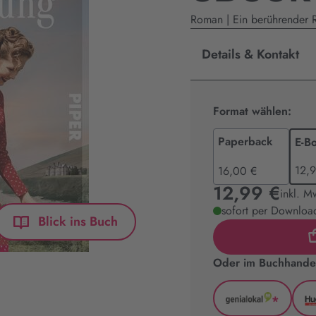
Roman | Ein berührender 
Details & Kontakt
Format wählen:
Paperback
E-B
12,
16,00 €
12,99 €
inkl. M
sofort per Download
Blick ins Buch
Oder im Buchhandel
*
GenialLoka