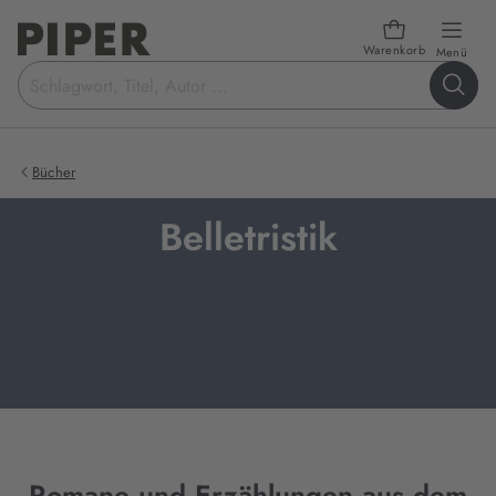
Warenkorb
öffn
Menü
Suchbegriff
eingeben
Bücher
Belletristik
Romane und Erzählungen aus dem