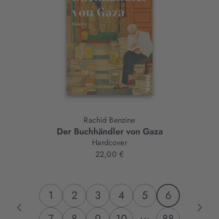
Rachid Benzine
Der Buchhändler von Gaza
Hardcover
22,00 €
1
2
3
4
5
6
...
7
8
9
10
88