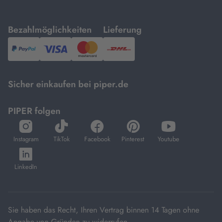
mit
mit
Bezahlmöglichkeiten
Lieferung
PayPal,
Visa
und
DHL.
Mastercard.
Sicher einkaufen bei piper.de
PIPER folgen
öffnet
öffnet
öffnet
öffnet
öffnet
in
in
in
in
in
Instagram
TikTok
Facebook
Pinterest
Youtube
neuem
neuem
neuem
neuem
neuem
öffnet
Tab
Tab
Tab
Tab
Tab
in
LinkedIn
neuem
Tab
Sie haben das Recht, Ihren Vertrag binnen 14 Tagen ohne
Angabe von Gründen zu widerrufen.