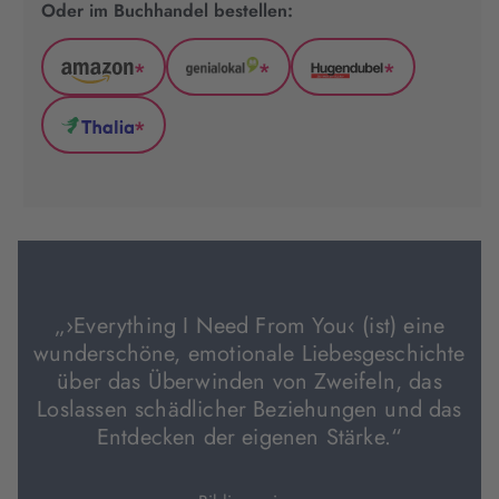
Oder im Buchhandel bestellen:
*
*
*
Amazon
GenialLokal
Hugendubel
(wird
(wird
(wird
*
in
in
in
Thalia
neuem
neuem
neuem
(wird
Tab
Tab
Tab
in
geöffnet)
geöffnet)
geöffnet)
neuem
Tab
geöffnet)
„›Everything I Need From You‹ (ist) eine
wunderschöne, emotionale Liebesgeschichte
über das Überwinden von Zweifeln, das
Loslassen schädlicher Beziehungen und das
Entdecken der eigenen Stärke.“