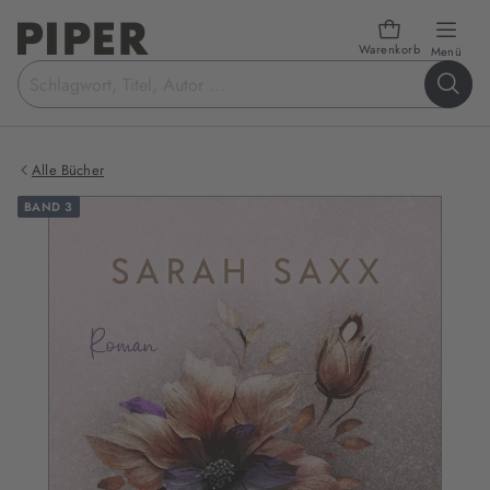
Warenkorb
öffn
Menü
Suchbegriff
eingeben
Alle Bücher
BAND 3
Produktbilder
zum
Buch