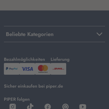
Beliebte Kategorien
mit
mit
Bezahlmöglichkeiten
Lieferung
PayPal,
Visa
und
DHL.
Mastercard.
Sicher einkaufen bei piper.de
PIPER folgen
öffnet
öffnet
öffnet
öffnet
öffnet