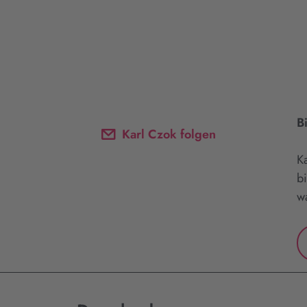
B
Karl Czok folgen
K
b
w