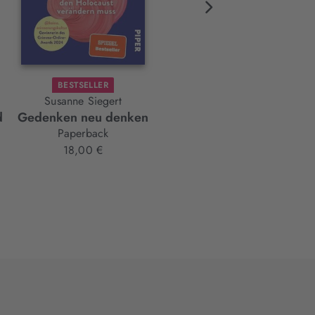
BESTSELLER
Susanne Siegert
Martin Verg
d
Gedenken neu denken
Das Imperium kehrt zurüc
Paperback
Paperback
18,00 €
18,00 €