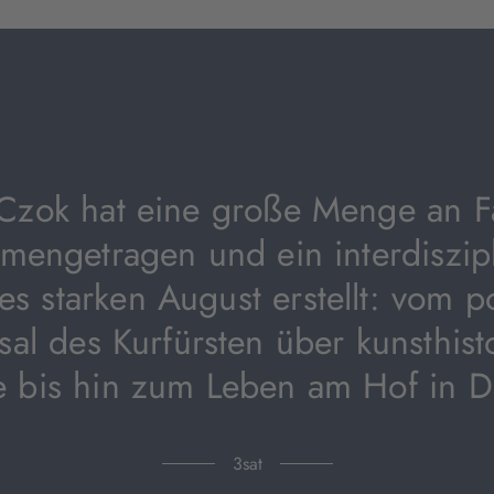
Tab
geöffnet)
 Czok hat eine große Menge an F
mengetragen und ein interdiszipl
es starken August erstellt: vom p
sal des Kurfürsten über kunsthist
e bis hin zum Leben am Hof in D
3sat