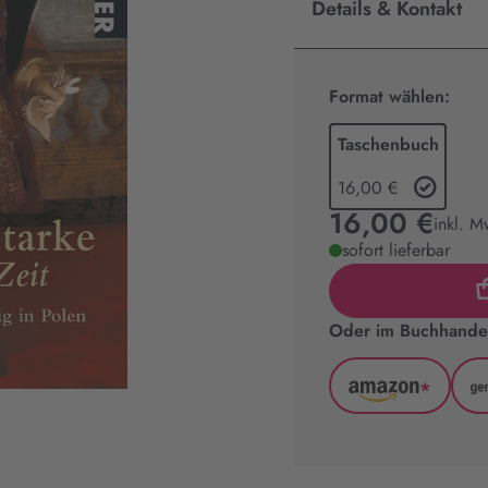
Details & Kontakt
Format wählen:
Taschenbuch
16,00 €
16,00 €
inkl. M
sofort lieferbar
Oder im Buchhandel
*
Amazon
(wird
in
neuem