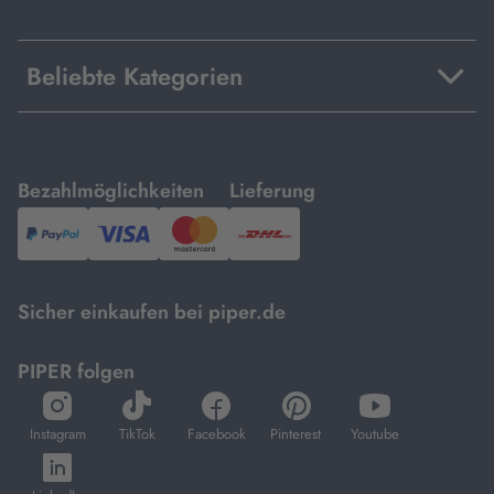
Beliebte Kategorien
mit
mit
Bezahlmöglichkeiten
Lieferung
PayPal,
Visa
und
DHL.
Mastercard.
Sicher einkaufen bei piper.de
PIPER folgen
öffnet
öffnet
öffnet
öffnet
öffnet
in
in
in
in
in
Instagram
TikTok
Facebook
Pinterest
Youtube
neuem
neuem
neuem
neuem
neuem
öffnet
Tab
Tab
Tab
Tab
Tab
in