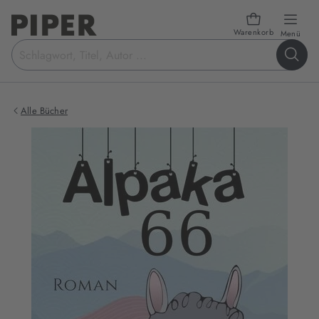
Warenkorb
öffn
Menü
Suchbegriff
eingeben
Alle Bücher