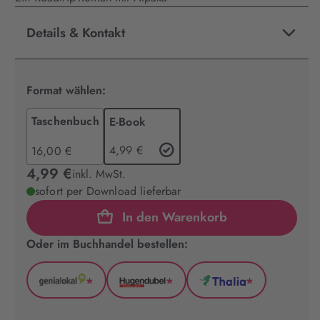
Details & Kontakt
Format wählen:
Taschenbuch
E-Book
4,99 €
16,00 €
4,99 €
inkl. MwSt.
sofort per Download lieferbar
In den Warenkorb
Oder im Buchhandel bestellen:
*
*
*
GenialLokal
Hugendubel
Thalia
(wird
(wird
(wird