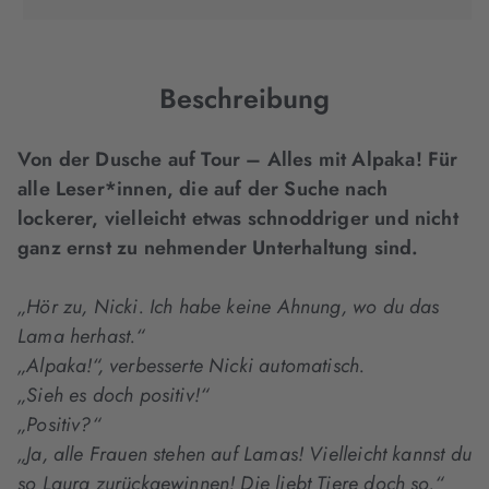
in
in
in
neuem
neuem
neuem
Tab
Tab
Tab
geöffnet)
geöffnet)
geöffnet)
Beschreibung
Von der Dusche auf Tour – Alles mit Alpaka! Für
alle Leser*innen, die auf der Suche nach
lockerer, vielleicht etwas schnoddriger und nicht
ganz ernst zu nehmender Unterhaltung sind.
„Hör zu, Nicki. Ich habe keine Ahnung, wo du das
Lama herhast.“
„Alpaka!“, verbesserte Nicki automatisch.
„Sieh es doch positiv!“
„Positiv?“
„Ja, alle Frauen stehen auf Lamas! Vielleicht kannst du
so Laura zurückgewinnen! Die liebt
Tiere doch so.“