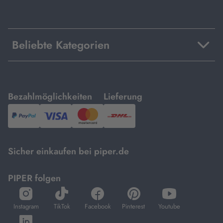
Beliebte Kategorien
mit
mit
Bezahlmöglichkeiten
Lieferung
PayPal,
Visa
und
DHL.
Mastercard.
Sicher einkaufen bei piper.de
PIPER folgen
öffnet
öffnet
öffnet
öffnet
öffnet
in
in
in
in
in
Instagram
TikTok
Facebook
Pinterest
Youtube
neuem
neuem
neuem
neuem
neuem
öffnet