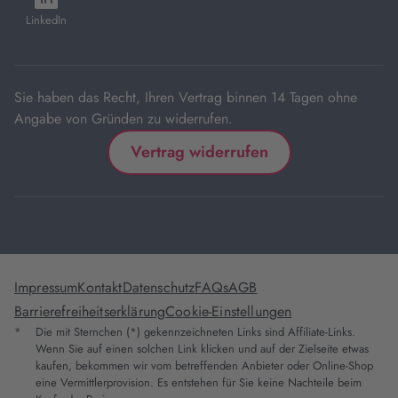
Tab
Tab
Tab
Tab
Tab
in
LinkedIn
neuem
Tab
Sie haben das Recht, Ihren Vertrag binnen 14 Tagen ohne
Angabe von Gründen zu widerrufen.
Vertrag widerrufen
Impressum
Kontakt
Datenschutz
FAQs
AGB
Barrierefreiheitserklärung
Cookie-Einstellungen
*
Die mit Sternchen (*) gekennzeichneten Links sind Affiliate-Links.
Wenn Sie auf einen solchen Link klicken und auf der Zielseite etwas
kaufen, bekommen wir vom betreffenden Anbieter oder Online-Shop
eine Vermittlerprovision. Es entstehen für Sie keine Nachteile beim