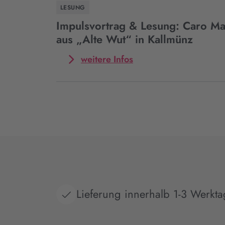
Caro
Vöhringen
LESUNG
Matzko
liest
Impulsvortrag & Lesung: Caro Mat
aus
aus „Alte Wut“ in Kallmünz
„Alte
Wut“
Mehr
weitere Infos
in
zum
Heidenheim
Event
Impulsvortrag
&
Lesung:
Caro
Matzko
liest
aus
„Alte
Wut“
in
Lieferung innerhalb 1-3 Werkt
Kallmünz