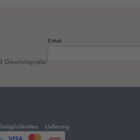
E-Mail
d Gewinnspiele!
mit
lmöglichkeiten
Lieferung