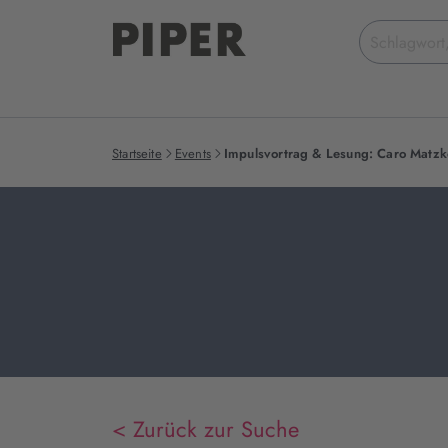
Suchbegriff
eingeben
Startseite
Events
Impulsvortrag & Lesung: Caro Matzko
< Zurück zur Suche