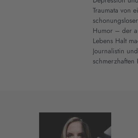
Depression und
Traumata von e
schonungsloser
Humor – der au
Lebens Halt ma
Journalistin un
schmerzhaften R