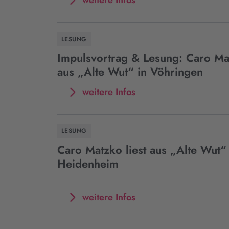
weitere Infos
aus
zum
„Alte
Event
Wut“
Impulsvortrag
LESUNG
im
&
Rahmen
Lesung:
Impulsvortrag & Lesung: Caro Mat
der
Caro
aus „Alte Wut“ in Vöhringen
Kulturwochen
Matzko
in
liest
Mehr
weitere Infos
Schwarzenfeld
aus
zum
„Alte
Event
Wut“
Impulsvortrag
LESUNG
in
&
Traunstein
Lesung:
Caro Matzko liest aus „Alte Wut“ 
Caro
Heidenheim
Matzko
liest
aus
Mehr
weitere Infos
„Alte
zum
Wut“
Event
in