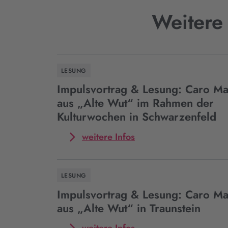
Weitere
LESUNG
Impulsvortrag & Lesung: Caro Mat
aus „Alte Wut“ im Rahmen der
Kulturwochen in Schwarzenfeld
Mehr
weitere Infos
zum
Event
Impulsvortrag
LESUNG
&
Lesung:
Impulsvortrag & Lesung: Caro Mat
Caro
aus „Alte Wut“ in Traunstein
Matzko
liest
Mehr