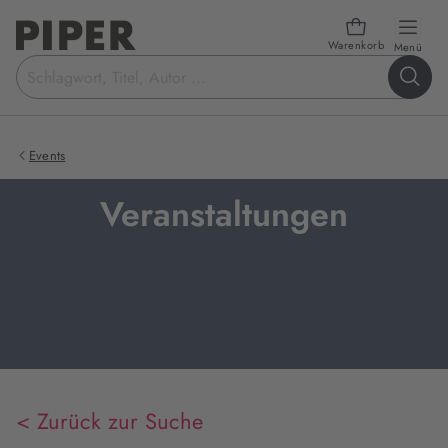
Warenkorb
öffn
Menü
Suchbegriff
eingeben
Events
Veranstaltungen
< Zurück zur Suche