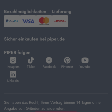
mit
mit
Bezahlmöglichkeiten
Lieferung
PayPal,
Visa
und
DHL.
Mastercard.
Sicher einkaufen bei piper.de
PIPER folgen
öffnet
öffnet
öffnet
öffnet
öffnet
in
in
in
in
in
Instagram
TikTok
Facebook
Pinterest
Youtube
neuem
neuem
neuem
neuem
neuem
öffnet
Tab
Tab
Tab
Tab
Tab
in
LinkedIn
neuem
Tab
Sie haben das Recht, Ihren Vertrag binnen 14 Tagen ohne
Angabe von Gründen zu widerrufen.