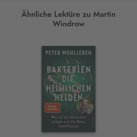
Ähnliche Lektüre zu Martin
Windrow
Interaktives
Slider-
Element