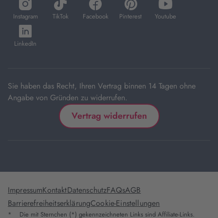
öffnet
öffnet
öffnet
öffnet
öffnet
in
in
in
in
in
Instagram
TikTok
Facebook
Pinterest
Youtube
neuem
neuem
neuem
neuem
neuem
öffnet
Tab
Tab
Tab
Tab
Tab
in
LinkedIn
neuem
Tab
Sie haben das Recht, Ihren Vertrag binnen 14 Tagen ohne
Angabe von Gründen zu widerrufen.
Vertrag widerrufen
Impressum
Kontakt
Datenschutz
FAQs
AGB
Barrierefreiheitserklärung
Cookie-Einstellungen
*
Die mit Sternchen (*) gekennzeichneten Links sind Affiliate-Links.