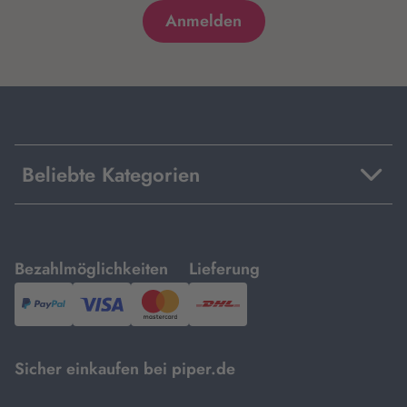
Beliebte Kategorien
mit
mit
Bezahlmöglichkeiten
Lieferung
PayPal,
Visa
und
DHL.
Mastercard.
Sicher einkaufen bei piper.de