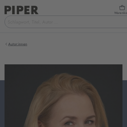
Warenko
Suchbegriff
eingeben
Autor:innen