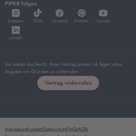
PIPER folgen
öffnet
öffnet
öffnet
öffnet
öffnet
in
in
in
in
in
Instagram
TikTok
Facebook
Pinterest
Youtube
neuem
neuem
neuem
neuem
neuem
öffnet
Tab
Tab
Tab
Tab
Tab
in
LinkedIn
neuem
Tab
Sie haben das Recht, Ihren Vertrag binnen 14 Tagen ohne
Angabe von Gründen zu widerrufen.
Vertrag widerrufen
Impressum
Kontakt
Datenschutz
FAQs
AGB