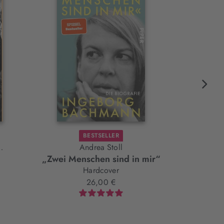
BESTSELLER
Andrea Stoll
G
„Zwei Menschen sind in mir“
Stur
Hardcover
26,00 €