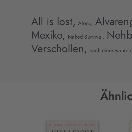
All is lost,
Alvaren
Alone,
Mexiko,
Nehb
Naked Survival,
Verschollen,
nach einer wahren
Ähnlic
Interaktives