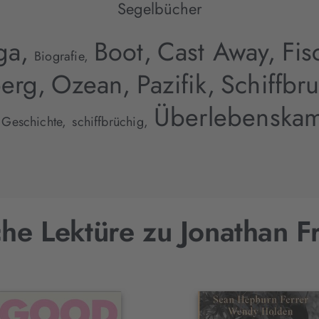
Segelbücher
ga,
Boot,
Cast Away,
Fis
Biografie,
erg,
Ozean,
Pazifik,
Schiffbr
Überlebenska
 Geschichte,
schiffbrüchig,
he Lektüre zu Jonathan F