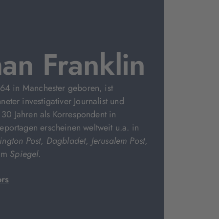
han Franklin
964 in Manchester geboren, ist
eter investigativer Journalist und
s 30 Jahren als Korrespondent in
portagen erscheinen weltweit u.a. in
ngton Post
,
Dagbladet
,
Jerusalem Post
,
 im
Spiegel
.
ors