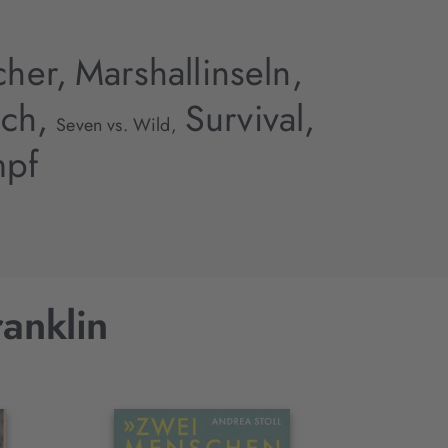
cher,
Marshallinseln,
uch,
Survival,
Seven vs. Wild,
mpf
ranklin