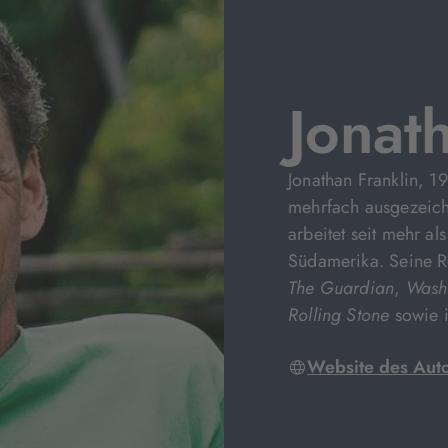
Jonat
Jonathan Franklin, 1
mehrfach ausgezeichn
arbeitet seit mehr al
Südamerika. Seine Re
The Guardian
,
Washi
Rolling Stone
sowie
Website des Aut