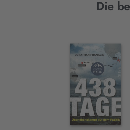
Die be
Interaktives
Slider-
Element