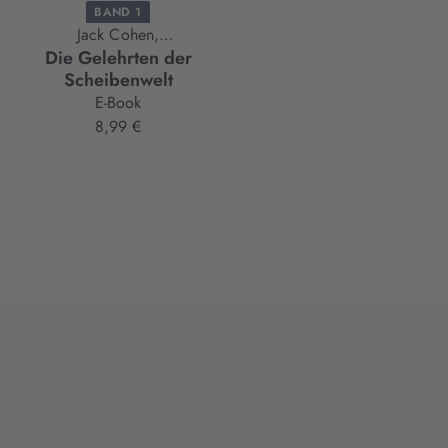
BAND 1
Jack Cohen,
Die Gelehrten der
Terry Pratchett,
Scheibenwelt
Ian Stewart
E-Book
8,99 €