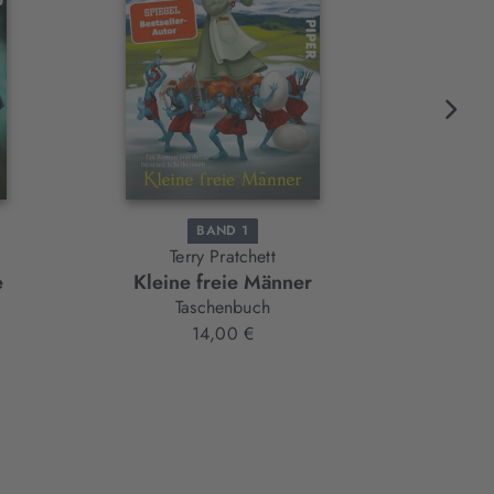
BAND 1
Terry Pratchett
T
e
Kleine freie Männer
Der zers
Taschenbuch
14,00 €