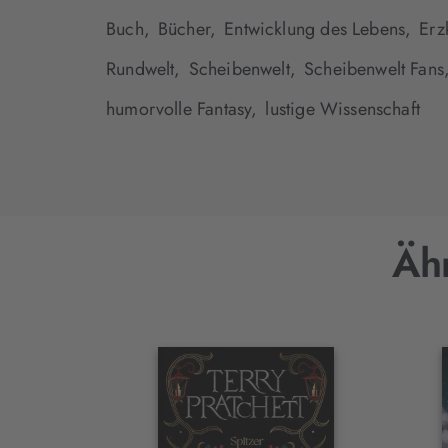
Buch,
Bücher,
Entwicklung des Lebens,
Erz
Rundwelt,
Scheibenwelt,
Scheibenwelt Fans
humorvolle Fantasy,
lustige Wissenschaft
Ähn
Interaktives
Slider-