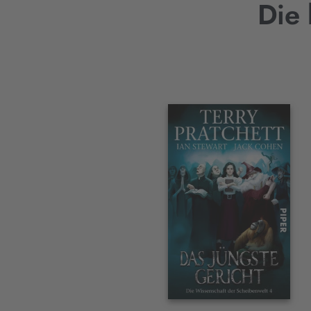
Die 
Interaktives
Slider-
Element