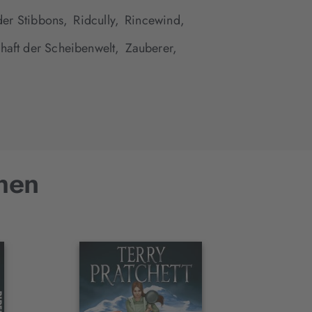
er Stibbons,
Ridcully,
Rincewind,
haft der Scheibenwelt,
Zauberer,
hen