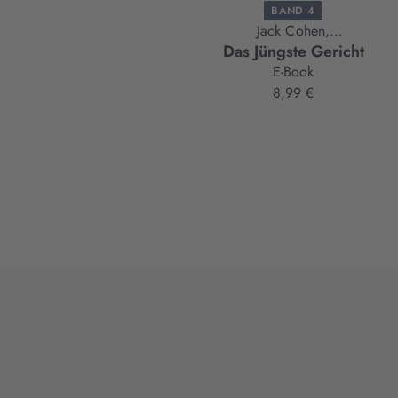
BAND 4
Jack Cohen,
Das Jüngste Gericht
Terry Pratchett,
E-Book
Ian Stewart
8,99 €