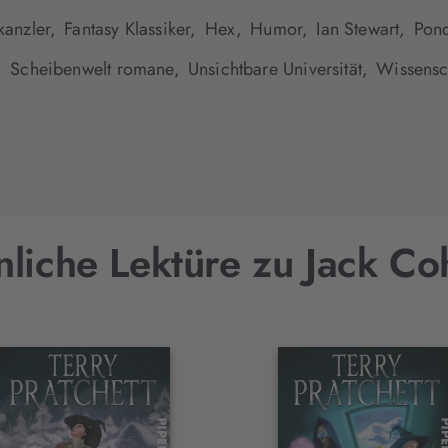
kanzler,
Fantasy Klassiker,
Hex,
Humor,
Ian Stewart,
Pond
,
Scheibenwelt romane,
Unsichtbare Universität,
Wissensc
liche Lektüre zu Jack Co