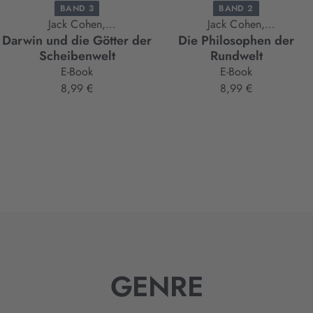
BAND 3
BAND 2
Jack Cohen,
Jack Cohen,
Darwin und die Götter der
Die Philosophen der
Terry Pratchett,
Terry Pratchett,
Scheibenwelt
Rundwelt
Ian Stewart
Ian Stewart
E-Book
E-Book
8,99 €
8,99 €
GENRE