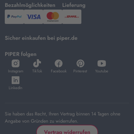
mit
mit
Bezahlmöglichkeiten
Lieferung
PayPal,
Visa
und
DHL.
Mastercard.
Sicher einkaufen bei piper.de
PIPER folgen
öffnet
öffnet
öffnet
öffnet
öffnet
in
in
in
in
in
Instagram
TikTok
Facebook
Pinterest
Youtube
neuem
neuem
neuem
neuem
neuem
öffnet
Tab
Tab
Tab
Tab
Tab
in
LinkedIn
neuem
Tab
Sie haben das Recht, Ihren Vertrag binnen 14 Tagen ohne
Angabe von Gründen zu widerrufen.
Vertrag widerrufen