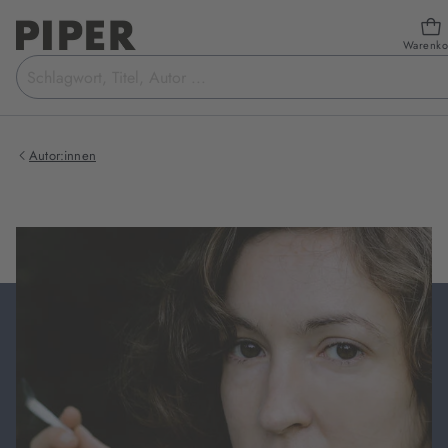
Warenko
Suchbegriff
eingeben
Autor:innen