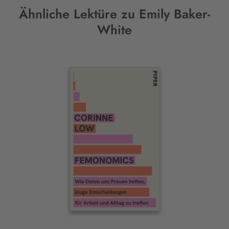
Ähnliche Lektüre zu Emily Baker-
White
Interaktives
Slider-
Element