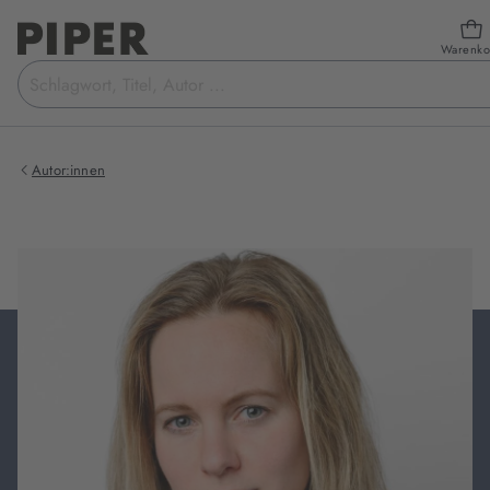
Warenko
Suchbegriff
eingeben
Autor:innen