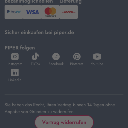
mit
mit
Bezahlmöglichkeiten
Lieferung
PayPal,
Visa
und
DHL.
Mastercard.
Sicher einkaufen bei piper.de
PIPER folgen
öffnet
öffnet
öffnet
öffnet
öffnet
in
in
in
in
in
Instagram
TikTok
Facebook
Pinterest
Youtube
neuem
neuem
neuem
neuem
neuem
öffnet
Tab
Tab
Tab
Tab
Tab
in
LinkedIn
neuem
Tab
Sie haben das Recht, Ihren Vertrag binnen 14 Tagen ohne
Angabe von Gründen zu widerrufen.
Vertrag widerrufen