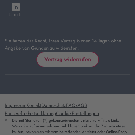
neuem
neuem
neuem
neuem
neuem
öffnet
Tab
Tab
Tab
Tab
Tab
in
LinkedIn
neuem
Tab
Sie haben das Recht, Ihren Vertrag binnen 14 Tagen ohne
Angabe von Gründen zu widerrufen.
Vertrag widerrufen
Impressum
Kontakt
Datenschutz
FAQs
AGB
Barrierefreiheitserklärung
Cookie-Einstellungen
*
Die mit Sternchen (*) gekennzeichneten Links sind Affiliate-Links.
Wenn Sie auf einen solchen Link klicken und auf der Zielseite etwas
kaufen, bekommen wir vom betreffenden Anbieter oder Online-Shop