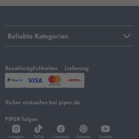
Beliebte Kategorien
mit
mit
Bezahlmöglichkeiten
Lieferung
PayPal,
Visa
und
DHL.
Mastercard.
Sicher einkaufen bei piper.de
PIPER folgen
öffnet
öffnet
öffnet
öffnet
öffnet
in
in
in
in
in
Instagram
TikTok
Facebook
Pinterest
Youtube