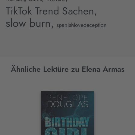
TikTok Trend Sachen,
slow burn,
spanishlovedeception
Ähnliche Lektüre zu Elena Armas
Interaktives
Slider-
Element