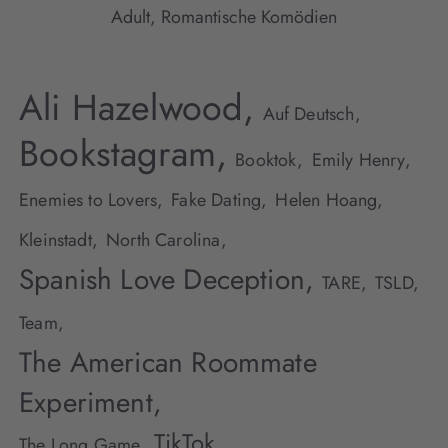
Adult
,
Romantische Komödien
Ali Hazelwood,
Auf Deutsch,
Bookstagram,
Booktok,
Emily Henry,
Enemies to Lovers,
Fake Dating,
Helen Hoang,
Kleinstadt,
North Carolina,
Spanish Love Deception,
TARE,
TSLD,
Team,
The American Roommate
Experiment,
TikTok,
The Long Game,